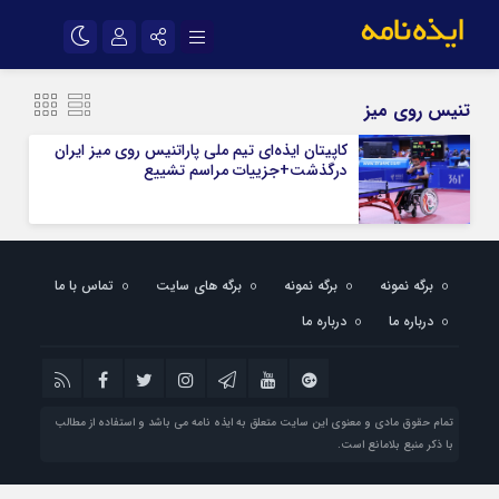
نام کاربری یا نشانی ایمیل
اینستاگرام
تلگرام
تنیس روی میز
سروش
ایتا
کاپیتان ایذه‌ای تیم ‌ملی پاراتنیس روی میز ایران
درگذشت+جزییات مراسم تشییع
رمز عبور
آپارات
اپلیکیشن
مرا به خاطر بسپار
برگه نمونه
برگه نمونه
برگه های سایت
تماس با ما
درباره ما
درباره ما
تمام حقوق مادی و معنوی این سایت متعلق به ایذه نامه می باشد و استفاده از مطالب
با ذکر منبع بلامانع است.