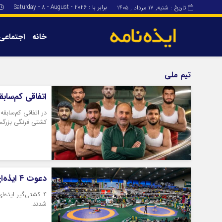
برابر با : Saturday - 8 - August - 2026
تاریخ : شنبه, ۱۷ مرداد , ۱۴۰۵
خانه
اجتماعی
برگه نمونه
برگه نمونه
تیم ملی
درباره ما
اتفاقی کم‌سابقه؛ دعوت 8 ایذه ای به اردو
کشتی فرنگی بزرگس
دعوت ۴ ایذه‌ای به اردوی تیم ملی کشتی فرنگی امید
4 کشتی‌گیر ایذه‌
شدند.