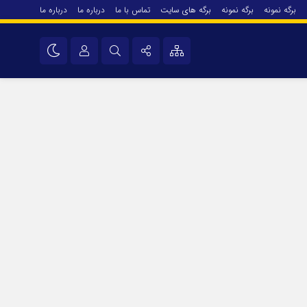
برگه نمونه
برگه نمونه
برگه های سایت
تماس با ما
درباره ما
درباره ما
درباره ما
نام کاربری یا نشانی ایمیل
اینستاگرام
تلگرام
رمز عبور
سروش
ایتا
مرا به خاطر بسپار
آپارات
اپلیکیشن