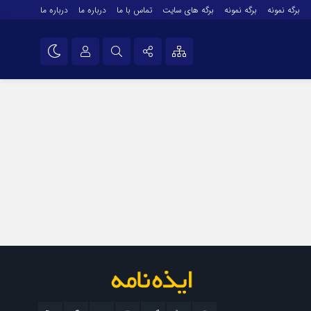
برگه نمونه
برگه نمونه
برگه های سایت
تماس با ما
درباره ما
درباره ما
درباره ما
نام کاربری یا نشانی ایمیل
اینستاگرام
تلگرام
رمز عبور
سروش
ایتا
مرا به خاطر بسپار
آپارات
اپلیکیشن