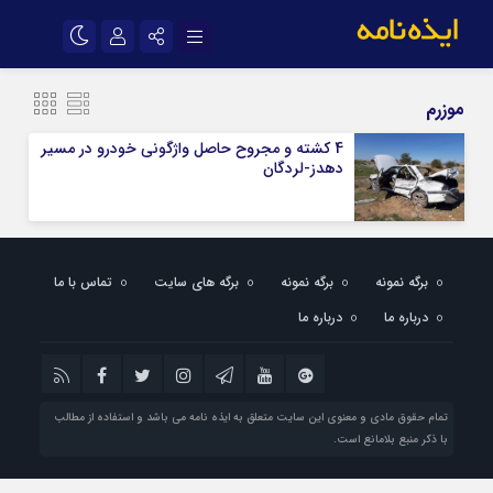
نام کاربری یا نشانی ایمیل
اینستاگرام
تلگرام
موزرم
سروش
ایتا
4 کشته و مجروح حاصل واژگونی خودرو در مسیر
دهدز-لردگان
رمز عبور
آپارات
اپلیکیشن
مرا به خاطر بسپار
برگه نمونه
برگه نمونه
برگه های سایت
تماس با ما
درباره ما
درباره ما
تمام حقوق مادی و معنوی این سایت متعلق به ایذه نامه می باشد و استفاده از مطالب
با ذکر منبع بلامانع است.