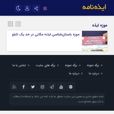
نام کاربری یا نشانی ایمیل
اینستاگرام
تلگرام
موزه ایذه
سروش
ایتا
موزه باستان‌شناسی ایذه؛ مکانی در حد یک تابلو
رمز عبور
آپارات
اپلیکیشن
مرا به خاطر بسپار
برگه نمونه
برگه نمونه
برگه های سایت
تماس با ما
درباره ما
درباره ما
تمام حقوق مادی و معنوی این سایت متعلق به ایذه نامه می باشد و استفاده از مطالب
با ذکر منبع بلامانع است.