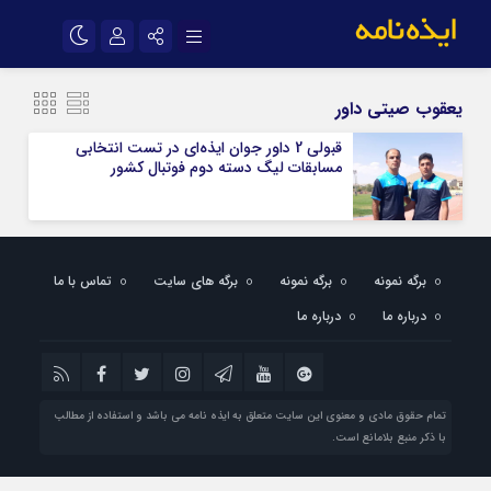
نام کاربری یا نشانی ایمیل
اینستاگرام
تلگرام
یعقوب صیتی داور
سروش
ایتا
قبولی 2 داور جوان ایذه‌ای در تست انتخابی
مسابقات لیگ دسته دوم فوتبال کشور
رمز عبور
آپارات
اپلیکیشن
مرا به خاطر بسپار
برگه نمونه
برگه نمونه
برگه های سایت
تماس با ما
درباره ما
درباره ما
تمام حقوق مادی و معنوی این سایت متعلق به ایذه نامه می باشد و استفاده از مطالب
با ذکر منبع بلامانع است.