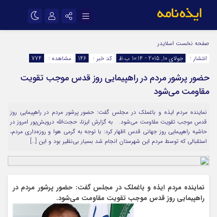
نام کاربری یا نشانی ایمیل
اینستاگرام
تلگرام
صفحه نخست
اسلایدر
انتشار :
جولای 10, 2015 - 10:14 ب.ظ
کد خبر :
146
مشاهده :
774
سروش
ایتا
حضور پرشور مردم در راهپیمایی روز قدس موجب تقویت
رمز عبور
آپارات
اپلیکیشن
مقاومت می‌شود
نماینده مردم ایذه و باغملک در مجلس گفت: حضور پرشور مردم در راهپیمایی روز
مرا به خاطر بسپار
قدس موجب تقویت مقاومت می‌شود. به گزارش ایزنا، حجت‌الله درویش‌پور امروز در
حاشیه راهپیمایی روز جهانی قدس اظهار کرد: با توجه به گرمی هوا و روزه‌داری مردم،
استقبالی که توسط مردم این شهرستان انجام شد بسیار بی‌نظیر بود و این […]
نماینده مردم ایذه و باغملک در مجلس گفت: حضور پرشور مردم در
راهپیمایی روز قدس موجب تقویت مقاومت می‌شود.