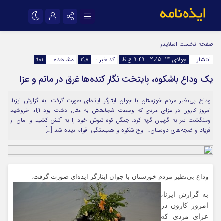
نام کاربری یا نشانی ایمیل
اینستاگرام
تلگرام
صفحه نخست
اسلایدر
انتشار :
جولای 14, 2015 - 9:49 ق.ظ
کد خبر :
198
مشاهده :
901
سروش
ایتا
يك وداع باشكوه، پايتخت نگار كنده‌ها غرق در ماتم و عزا
رمز عبور
آپارات
اپلیکیشن
وداع بي‌نظير مردم خوزستان با جوان ايثارگر ايذه‌اي صورت گرفت. به گزارش ایزنا،
امروز كارون در عزاي مردي كه وسعت شجاعتش به مثال دشت بود آرام خروشيد
مرا به خاطر بسپار
ومنگشت سر به گريبان گريه كرد. جنگل كوه تنوش خود را به آتش كشيد و امان از
فرياد و ضجه‌هاي دوستان… اوج شكوه و همبستگي اقوام دیده شد […]
وداع بي‌نظير مردم خوزستان با جوان ايثارگر ايذه‌اي صورت گرفت.
به گزارش ایزنا،
امروز كارون در
عزاي مردي كه