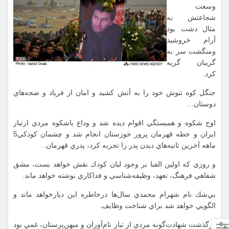
وسعت
شجاعتش به
مثال دشت بود
آرام خروشيد
ومنگشت سر به
گريبان گريه
كرد.
جنگل كوه تنوش خود را به آتش كشيد و امان از فرياد و ضجه‌هاي
دوستان…
اوج شكوه و همبستگي اقوام دیده شد و وداع باشكوه مردي ازتبار
ايران و خطه قهرمان پرور خوزستان انجام شد و چشمان كودكي5
ماهه آخرين ثانيه‌هاي ديدن پدر را تجربه كرد، پدري قهرمان.
و روزي كه اولين الفبا بر وجود لبان كودك نقش خواهد بست، مشق
شفاهي فرهنگ، تعهد، وظيفه‌شناسي و فداكاري نوشته خواهد ماند.
بي‌شك نام شهرام محمدي سال‌ها درخاطره اين ديارخواهد ماند و
الگويي خواهد شد براي شناخت وظايف.
درگذشت شهادت‌گونه مردي از تبار نام‌آوران و ميهن‌پرستان، غمي بود