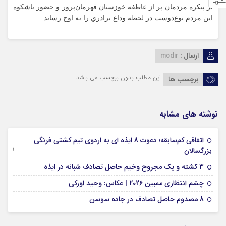
بر پيكره مردمان پر از عاطفه خوزستان قهرمان‌پرور و حضور باشكوه
اين مردم نوع‌دوست در لحظه وداع برادري را به اوج رساند.
ارسال :
modir
این مطلب بدون برچسب می باشد.
برچسب ها
نوشته های مشابه
اتفاقی کم‌سابقه؛ دعوت 8 ایذه ای به اردوی تیم کشتی فرنگی
09 جولای 2026
بزرگسالان
09 فوریه 2026
۳ کشته و یک مجروح وخیم حاصل تصادف شبانه در ایذه
01 فوریه 2026
چشم انتظاری ممبین 2026 | عکاس: وحید اورکی
07 ژانویه 2026
8 مصدوم حاصل تصادف در جاده سوسن