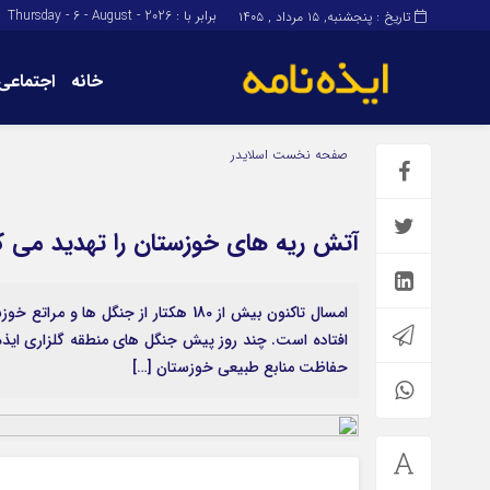
برابر با : Thursday - 6 - August - 2026
تاریخ : پنجشنبه, ۱۵ مرداد , ۱۴۰۵
خانه
اجتماعی
برگه نمونه
برگه نمونه
صفحه نخست
اسلایدر
درباره ما
آتش ریه های خوزستان را تهدید می ک
امسال تاکنون بیش از 180 هکتار از ج
افتاده است. چند روز پیش جنگل های منطقه گلزاری ایذه
حفاظت منابع طبیعی خوزستان […]