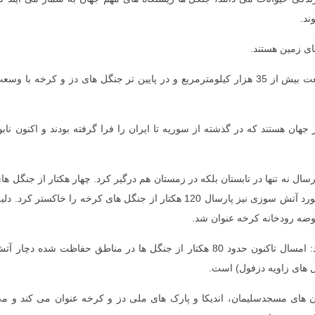
د.
های زمین هستند.
شمال خوزستان را بخشی از جنگل های زاگرس با وسعت بیش از 35 هزار کیلومترمربع و در پایین تر جنگل های دز و کرخه با وس
ان هستند که در گذشته از سوریه تا ایران را فرا گرفته بودند و اکنون نابو
سال نه تنها در تابستان بلکه در زمستان هم درگیر کرد. چهار هکتار از جنگل ها
'زاویه' در دزفول زمستان پارسال سوخت. بیش از 10 مورد آتش سوزی نیز پارسال 120 هکتار از جنگل های کرخه را خاکستر کرد. د
ضه رودخانه کرخه عنوان شد.
فرمانده یگان حفاظت محیط زیست خوزستان می گوید: امسال تاکنون حدود 80 هکتار از جنگل ها در مناطق حفاظت شده دچار 
 های مسجدسلیمان، اندیکا و پارک های ملی دز و کرخه عنوان می کند و م