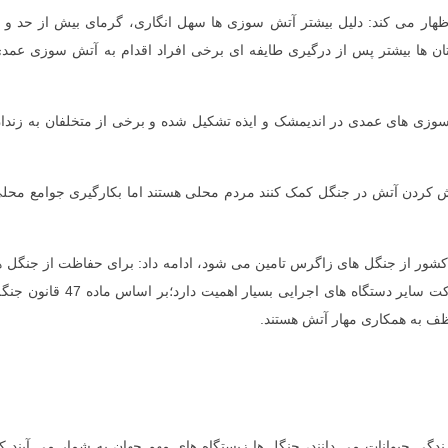
هار می کند: دلیل بیشتر آتش سوزی ها سهل انگاری، گرمای بیش از حد و ی
ن ها بیشتر پس از درگیری طایفه ای برخی افراد اقدام به آتش سوزی عمد
اکنون 9 پرونده درباره آتش سوزی های عمدی در اندیمشک و ایذه تشکیل شده و برخی از متخلفان به زندا
موش کردن آتش در جنگل کمک کنند مردم محلی هستند اما بکارگیری جوامع محل
ینکه در کشور خشک ایران 40 درصد آب کشور از جنگل های زاگرس تامین می شود، ادامه داد: برای حفاظت از جنگل ه
فرهنگسازی و تشویق مردم به مشارکت همچنین مشارکت سایر دستگاه های اجرایی بسیار اهمیت دارد؛بر اساس ماده 
ف به همکاری مهار آتش هستند.
گی حیوانات می دانند، جنگل ها زیستگاه های مهم جهان به شمار می آیند ک