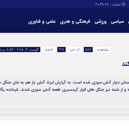
ساعت :
20:38:29
سیاسی
ورزشی
فرهنگی و هنری
علمی و فناوری
برگه های سایت
تماس با ما
مشاهده :
587
کد خبر :
317
انتشار :
آگوست 3, 2015 - 8:54 ب.ظ
ند
نگل ها و مراتع خوزستان دچار آتش سوزی شده است. به گزارش ایزنا، آتش باز هم به جان جنگل ه
 و از شنبه نیز جنگل های الوار گرمسیری طعمه آتش سوزی شدند. فرمانده یگا