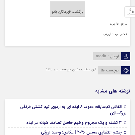
بازگشت قهرمانان بانو
مرجع: فارس/
عکس: وحید اورکی
ارسال :
modir
این مطلب بدون برچسب می باشد.
برچسب ها
نوشته های مشابه
اتفاقی کم‌سابقه؛ دعوت 8 ایذه ای به اردوی تیم کشتی فرنگی
09 جولای 2026
بزرگسالان
09 فوریه 2026
۳ کشته و یک مجروح وخیم حاصل تصادف شبانه در ایذه
01 فوریه 2026
چشم انتظاری ممبین 2026 | عکاس: وحید اورکی