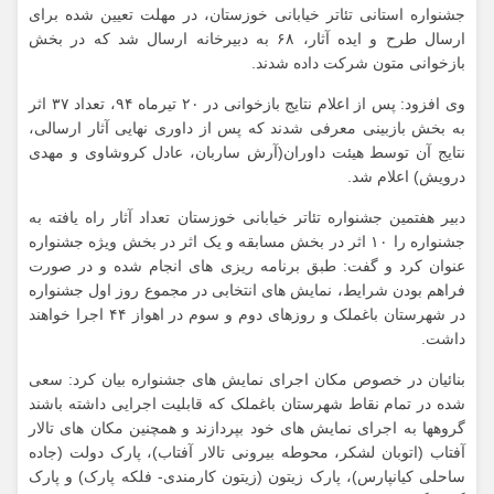
جشنواره استانی تئاتر خیابانی خوزستان، در مهلت تعیین شده برای
ارسال طرح و ایده آثار، ۶۸ به دبیرخانه ارسال شد که در بخش
بازخوانی متون شرکت داده شدند.
وی افزود: پس از اعلام نتایج بازخوانی در ۲۰ تیرماه ۹۴، تعداد ۳۷ اثر
به بخش بازبینی معرفی شدند که پس از داوری نهایی آثار ارسالی،
نتایج آن توسط هیئت داوران(آرش ساربان، عادل کروشاوی و مهدی
درویش) اعلام شد.
دبیر هفتمین جشنواره تئاتر خیابانی خوزستان تعداد آثار راه یافته به
جشنواره را ۱۰ اثر در بخش مسابقه و یک اثر در بخش ویژه جشنواره
عنوان کرد و گفت: طبق برنامه ریزی های انجام شده و در صورت
فراهم بودن شرایط، نمایش های انتخابی در مجموع روز اول جشنواره
در شهرستان باغملک و روزهای دوم و سوم در اهواز ۴۴ اجرا خواهند
داشت.
بنائیان در خصوص مکان اجرای نمایش های جشنواره بیان کرد: سعی
شده در تمام نقاط شهرستان باغملک که قابلیت اجرایی داشته باشند
گروهها به اجرای نمایش های خود بپردازند و همچنین مکان های تالار
آفتاب (اتوبان لشکر، محوطه بیرونی تالار آفتاب)، پارک دولت (جاده
ساحلی کیانپارس)، پارک زیتون (زیتون کارمندی- فلکه پارک) و پارک