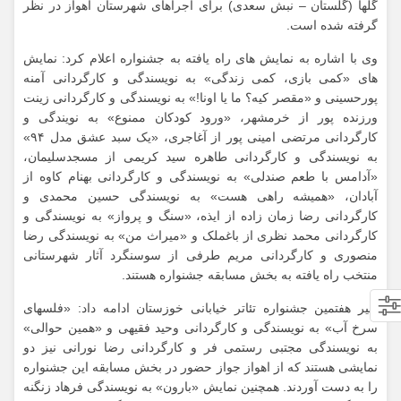
گلها (گلستان – نبش سعدی) برای اجراهای شهرستان اهواز در نظر
گرفته شده است.
وی با اشاره به نمایش های راه یافته به جشنواره اعلام کرد: نمایش
های «کمی بازی، کمی زندگی» به نویسندگی و کارگردانی آمنه
پورحسینی و «مقصر کیه؟ ما یا اونا!» به نویسندگی و کارگردانی زینت
ورزنده پور از خرمشهر، «ورود کودکان ممنوع» به نویندگی و
کارگردانی مرتضی امینی پور از آغاجری، «یک سبد عشق مدل ۹۴»
به نویسندگی و کارگردانی طاهره سید کریمی از مسجدسلیمان،
«آدامس با طعم صندلی» به نویسندگی و کارگردانی بهنام کاوه از
آبادان، «همیشه راهی هست» به نویسندگی حسین محمدی و
کارگردانی رضا زمان زاده از ایذه، «سنگ و پرواز» به نویسندگی و
کارگردانی محمد نظری از باغملک و «میراث من» به نویسندگی رضا
منصوری و کارگردانی مریم طرفی از سوسنگرد آثار شهرستانی
منتخب راه یافته به بخش مسابقه جشنواره هستند.
دبیر هفتمین جشنواره تئاتر خیابانی خوزستان ادامه داد: «فلسهای
سرخ آب» به نویسندگی و کارگردانی وحید فقیهی و «همین حوالی»
به نویسندگی مجتبی رستمی فر و کارگردانی رضا نورانی نیز دو
نمایشی هستند که از اهواز جواز حضور در بخش مسابقه این جشنواره
را به دست آوردند. همچنین نمایش «بارون» به نویسندگی فرهاد زنگنه