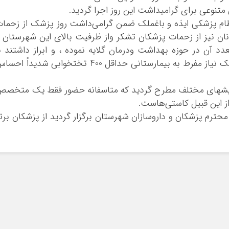
متنوعی برای گرامیداشت این روز اجرا گردید.
ام پزشكي ايذه و باغملک ضمن گرامي‌داشت روز پزشك از زحما
ان نيز از زحمات پزشكان تشكر واز ظرفيت بالاي اين شهرستان 
 آن در حوزه بهداشت ودرمان گلايه نموده ، و ابراز داشتند ب
وجود چنین جمعتی و تنها یک بیمارستان کوچک نیاز مفرط به بیمارستانی حداقل 400 تختخوابی شدیداً ا
ایشهای مختلف مطرح گردید که متاسفانه حضور فقط یک متخص
ز این قبیل کاستی‌هاست.
محترم پزشکان و داروسازان شهرستان برگزار گردید از پزشکان برت