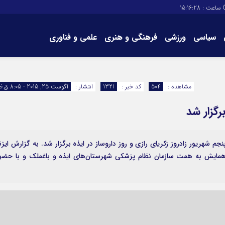
ساعت :
15:16:29
سیاسی
ورزشی
فرهنگی و هنری
علمی و فناوری
برگه های سایت
تماس با ما
مشاهده :
504
کد خبر :
1321
انتشار :
آگوست 25, 2015 - 8:05 ق.ظ
گزار شد
جم شهریور زادروز زکریای رازی و روز داروساز در ایذه برگزار شد. به گزارش ایزنا
همایش به همت سازمان نظام پزشکی شهرستان‌های ایذه و باغملک و با حضو