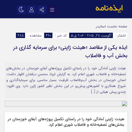
نام کاربری یا نشانی ایمیل
اینستاگرام
تلگرام
صفحه نخست
اسلایدر
انتشار :
آگوست 28, 2015 - 9:06 ق.ظ
کد خبر :
490
مشاهده :
485
سروش
ایتا
ایذه یکی از مقاصد «هیئت ژاپنی» برای سرمایه گذاری در
رمز عبور
آپارات
اپلیکیشن
بخش آب و فاضلاب
هیئت ژاپنی آمادگی خود را در راستای تکمیل پروژه‌های آبفای خوزستان در بخش‌های
مرا به خاطر بسپار
تصفیه‌خانه و فاضلاب شهری اعلام کرد. به گزارش ایزنا، محسن درفشان اظهار داشت:
استان خوزستان در بخش آب‌و‌فاضلاب ظرفیت بسیار مناسبی برای سرمایه‌گذاری و
شروع همکاری با کشورهای پیش‌رو در این بخش نظیر کشور ژاپن دارد. وی افزود:
چندی پیش هیئتی از […]
هیئت ژاپنی آمادگی خود را در راستای تکمیل پروژه‌های آبفای خوزستان در
بخش‌های تصفیه‌خانه و فاضلاب شهری اعلام کرد.