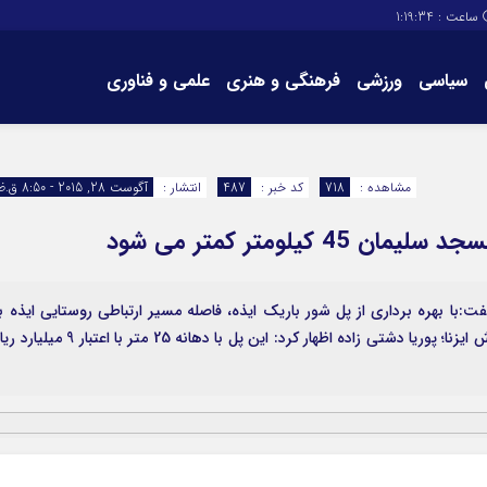
ساعت :
1:19:35
سیاسی
ورزشی
فرهنگی و هنری
علمی و فناوری
برگه های سایت
تماس با ما
مشاهده :
718
کد خبر :
487
انتشار :
آگوست 28, 2015 - 8:50 ق.ظ
یلومتر کمتر می شود
ت:با بهره برداری از پل شور باریک ایذه، فاصله مسیر ارتباطی روستایی ایذه ب
مسجد سلیمان حدود 45 کیلومتر کمتر می شود. به گزارش ایزنا؛ پوریا دشتی زاده اظهار کرد: این پل با دهانه 25 متر با اعتبا