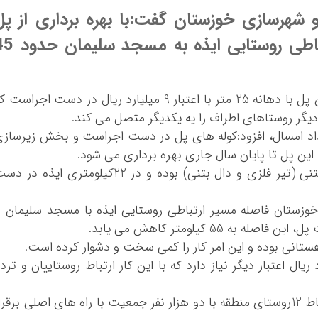
 و شهرسازی خوزستان گفت:با بهره برداری از پل
شور باریک ایذه، فاصله مسیر ارتباطی روستایی ایذه ب
به گزارش ایزنا؛ پوریا دشتی زاده اظهار کرد: این پل با دهانه 25 متر با اعتبار 9 میلیارد ریال در دست اجراست
 دیگر روستاهای اطراف را یه یکدیگر متصل می کند.
بیان آغاز عملیات اجرایی طرح از 22 مرداد امسال، افزود:کوله های پل در دست اجراست و بخش زیرساز
این پل تا پایان سال جاری بهره برداری می شود.
دشتی زاده ادامه داد:این پل از نوع فلزی – بتنی (تیر فلزی و دال بتنی) بوده و در 22کیلومتری ایذه د
خوزستان فاصله مسیر ارتباطی روستایی ایذه با مسجد سلیمان ر
55 کیلومتر کاهش می یابد.
ستانی بوده و این امر کار را کمی سخت و دشوار کرده است.
یال اعتبار دیگر نیاز دارد که با این کار ارتباط روستاییان و ترد
وی اضافه کرد:در مجموع با احداث این پل ارتباط 12روستای منطقه با دو هزار نفر جمعیت با راه های اصلی برقر