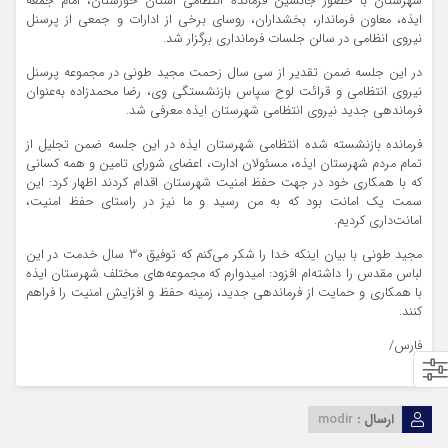
شهرستان با حضور جانشین فرمانده انتظامی استان خوزستان، امام جمعه
ایذه، معاون فرماندار، بخشداران، روسای برخی از ادارات و جمعی از پرسنل
نیروی انظامی در سالن جلسات فرمانداری برگزار شد.
در این جلسه ضمن تقدیر از سی سال زحمت مجید طونی در مجموعه پرسنل
نیروی انتظامی و قرائت لوح سپاس بازنشستگی وی، رضا محمدزاده به‌عنوان
فرماندهی جدید نیروی انتظامی شهرستان ایذه معرفی شد.
فرمانده بازنشسته شده انتظامی شهرستان ایذه در این جلسه ضمن تجلیل از
تمام مردم شهرستان ایذه، مسئولان ادارت، اعضای شورای تامین و همه کسانی
که با همکاری خود در جهت حفظ امنیت شهرستان اقدام کردند اظهار کرد: این
سمت یک امانت بود که به من رسید و ما نیز در راستای حفظ امنیت،
امانت‌داری کردیم.
مجید طونی با بیان اینکه خدا را شکر می‌کنم که توفیق 30 سال خدمت در این
لباس مقدس را داشته‌ام افزود: امیدوارم که مجموعه‌های مختلف شهرستان ایذه
با همکاری و حمایت از فرماندهی جدید، زمینه حفظ و افزایش امنیت را فراهم
کنند.
فارس/
ارسال :
modir