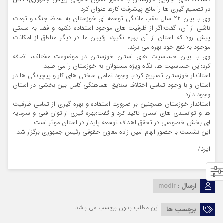
دستگاه های اجرایی خوزستان با حضور معاون حقوقی رییس جمهوری، تعلل
در تصمیم گیری ها را مانع پیشرفت کارها عنوان کرد.
وی با بیان 22 سال عقب ماندگی توسعه ای خوزستان به لحاظ جنگ و تبعات
ناشی از آن، گفت:اگر از ظرفیت های موجود استفاده نکنیم و فضا به سمتی
پیش رود که استان از آن بهره نگیرد، رقیبان ما در دیگر مناطق از امکانات
موجود به نفع خود بهره می برند.
وی با بیان حساسیت های استان خوزستان در موضوعت مختلف، اضافه
کرد:این حساسیت ها، نگاه ویژه مسئولان به خوزستان را می طلبد.
استاندار خوزستان تصریح کرد:با وجود تمامی سختی های کار و پیچیدگی ها در
استان و با وجود تمامی اختلاف سلایق، هماهنگی کامل بین بخشی در استان
وجود دارد.
استاندار خوزستان همچنین بر ضرورت استفاده و بهره گیری از تمامی ظرفیت
ها و توانمندی های استان تاکید کرد و گفت:بهره گیری از توان فنی و سرمایه
ای بخش خصوصی در تحقق اهداف توسعه پایدار در استان موثر است.
این نشست با حضور الهام امین زاده معاون حقوقی رئیس جمهوری برگزار شد.
ایرنا/
ارسال :
modir
این مطلب بدون برچسب می باشد.
برچسب ها