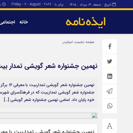
برابر با : Friday - 7 - August - 2026
تاریخ : جمعه, ۱۶ مرداد , ۱۴۰۵
س
خانه
اجتماعی
برگه نمونه
برگه نمونه
صفحه نخست
اسلایدر
درباره ما
نهمین جشنواره شعر گویشی تمدار بیت
نهمین جش
خود پایان داد. اسامی نهمین جشنواره شعر گویشی […]