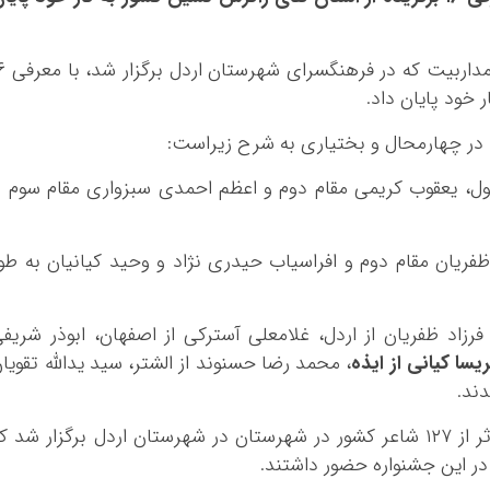
به گزارش ایزنا، نهمین جشنواره شعر گویشی
 خود پایان داد.
در چهارمحال و بختیاری به شرح زیراست:
ول، یعقوب کریمی مقام دوم و اعظم احمدی سبزواری مقام سوم ر
ظفریان مقام دوم و افراسیاب حیدری نژاد و وحید کیانیان به طو
زاد ظفریان از اردل، غلامعلی آسترکی از اصفهان، ابوذر شریف
یسا کیانی از ایذه
، محمد رضا حسنوند از الشتر، سید یدالله تقویا
ند.
لازم به ذکر است: جشنواره تمداربيت با ۴۰۳ اثر از ۱۲۷ شاعر كشور در شهرستان در شهرستان اردل برگزار شد 