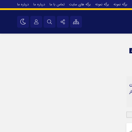
برگه نمونه
برگه نمونه
برگه های سایت
تماس با ما
درباره ما
درباره ما
درباره ما
نام کاربری یا نشانی ایمیل
اینستاگرام
تلگرام
رمز عبور
سروش
ایتا
ین
مرا به خاطر بسپار
آپارات
کار
اپلیکیشن
ان