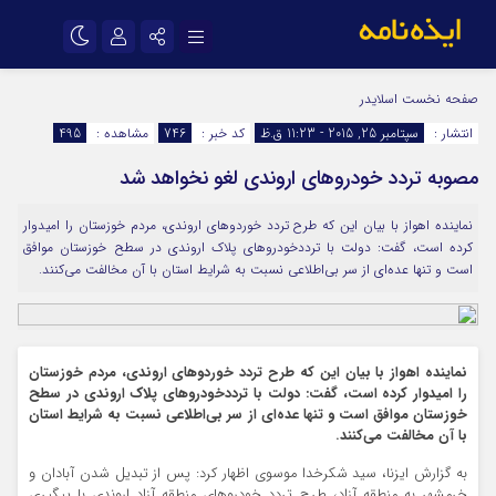
نام کاربری یا نشانی ایمیل
اینستاگرام
تلگرام
صفحه نخست
اسلایدر
انتشار :
سپتامبر 25, 2015 - 11:23 ق.ظ
کد خبر :
746
مشاهده :
495
سروش
ایتا
مصوبه تردد خودروهای اروندی لغو نخواهد شد
رمز عبور
آپارات
اپلیکیشن
نماینده اهواز با بیان این که طرح تردد خوردوهای اروندی، مردم خوزستان را امیدوار
کرده است، گفت: دولت با ترددخودروهای پلاک اروندی در سطح خوزستان موافق
مرا به خاطر بسپار
است و تنها عده‌ای از سر بی‌اطلاعی نسبت به شرایط استان با آن مخالفت می‌کنند.
نماینده اهواز با بیان این که طرح تردد خوردوهای اروندی، مردم خوزستان
را امیدوار کرده است، گفت: دولت با ترددخودروهای پلاک اروندی در سطح
خوزستان موافق است و تنها عده‌ای از سر بی‌اطلاعی نسبت به شرایط استان
با آن مخالفت می‌کنند.
به گزارش ایزنا، سید شکرخدا موسوی اظهار کرد: پس از تبدیل شدن آبادان و
خرمشهر به منطقه آزاد، طرح تردد خودروهای منطقه آزاد اروندی با پیگیری