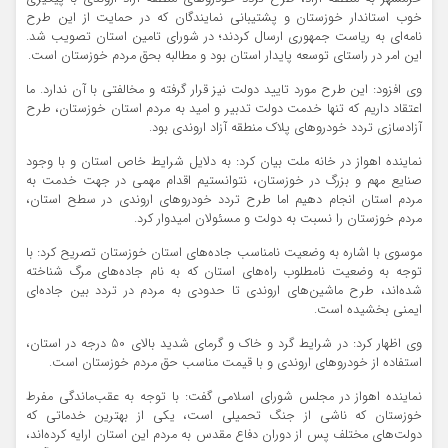
خوب استاندار خوزستان و پشتیبانی نمایندگان که در حمایت از این طرح
نامه‌ای به ریاست جمهوری ارسال کردند؛ در شورای تامین استان تصویب شد.
این امر در راستای توسعه پایدار استان بود و مطالبه بحق مردم خوزستان است.
وی افزود: این طرح مورد تایید دولت نیز قرار گرفته و مخالفتی با آن ندارد. ما
اعتقاد داریم که تنها خدمت دولت تدبیر و امید به مردم استان خوزستان، طرح
آزادسازی تردد خودروهای پلاک منطقه آزاد اروندی بود.
نماینده اهواز در خانه ملت بیان کرد: به دلایل شرایط خاص استان و با وجود
صنایع مهم و بزرگ در خوزستان، نتوانستیم اقدام مهمی در جهت خدمت به
مردم استان انجام دهیم اما طرح تردد خودروهای اروندی در سطح استان،
مردم خوزستان را نسبت به دولت و مسئولان امیدوار کرد.
موسوی با اشاره به وضعیت نامناسب جاده‌های استان خوزستان تصریح کرد: با
توجه به وضعیت نامطلوب راه‌های استان که به نام جاده‌های مرگ شناخته
شده‌اند، طرح ماشین‌های اروندی تا حدودی به مردم در تردد بین جاده‌ای
ایمنی بخشیده است.
وی اظهار کرد: در شرایط گرد و خاک و گرمای شدید بالای 50 درجه در استان،
استفاده از خودروهای اروندی و با قیمت مناسب حق مردم خوزستان است.
نماینده اهواز در مجلس شورای اسلامی گفت: با توجه به عقب‌ماندگی مفرط
خوزستان که ناشی از جنگ تحمیلی است، یکی از بهترین خدماتی که
دولت‌های مختلف پس از دوران دفاع مقدس به مردم این استان ارایه کرده‌اند،