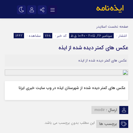
نام کاربری یا نشانی ایمیل
اینستاگرام
تلگرام
صفحه نخست
اسلایدر
انتشار :
سپتامبر 26, 2015 - 10:40 ق.ظ
کد خبر :
768
مشاهده :
1442
سروش
ایتا
عکس های کمتر دیده شده از ایذه
رمز عبور
آپارات
اپلیکیشن
عکس های کمتر دیده شده از ایذه
مرا به خاطر بسپار
عکس های کمتر دیده شده از شهرستان ایذه در وب سایت خبری ایزنا
ارسال :
modir
این مطلب بدون برچسب می باشد.
برچسب ها