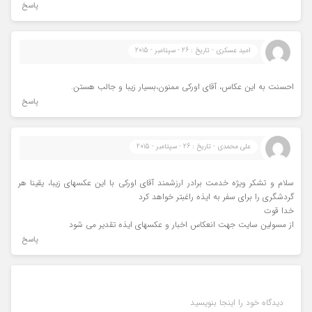
پاسخ
امید عسکری - تاریخ : 26 - سپتامبر - 2015
احسنت به این عکاس، آقای اورکی ممنون،بسیار زیبا و جالب هستن.
پاسخ
علی محمدی - تاریخ : 26 - سپتامبر - 2015
سلام و تشکر ویژه خدمت برادر ارزشمند آقای اورکی با این عکسهای زیبا، یقینا هر
گردشگری را برای سفر به ایذه راغبتر خواهد کرد
خدا قوت
از مسولین سایت جهت انعکاس اخبار و عکسهای ایذه تقدیر می شود
پاسخ
دیدگاه خود را اینجا بنویسید