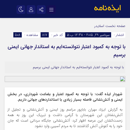
نام کاربری یا نشانی ایمیل
اینستاگرام
تلگرام
صفحه نخست
اسلایدر
انتشار :
سپتامبر 29, 2015 - 12:38 ب.ظ
کد خبر :
817
مشاهده :
508
سروش
ایتا
با توجه به کمبود اعتبار نتوانسته‌ایم به استاندار جهانی ایمنی
رمز عبور
آپارات
اپلیکیشن
برسیم
با توجه به کمبود اعتبار نتوانسته‌ایم به استاندار جهانی ایمنی برسیم
مرا به خاطر بسپار
شهردار ایذه گفت: با توجه به کمبود اعتبار و بضاعت شهرداری، در بخش
ایمنی و آتش‌نشانی فاصله بسیار زیادی با استانداردهای جهانی داریم.
به گزارش ایزنا، مهران باباپور مراسم روز ایمنی و آتش‌نشانی و تجلیل از
آتش‌نشانان این شهرستان با گرامی داشت و تبریک این روز به همه
زحمت‌کشان این عرصه اظهار کرد: آتش‌نشانی جایگاه مردانی است که جان
خود را به آغوش آتش گذاشتند تا به مردم آسیبی وارد نشود.