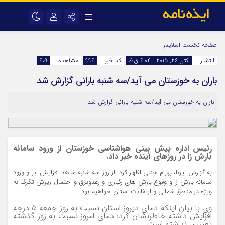
نام کاربری یا نشانی ایمیل
اینستاگرام
تلگرام
صفحه نخست
اسلایدر
انتشار :
اکتبر 26, 2015 - 6:04 ق.ظ
کد خبر :
996
مشاهده :
609
سروش
ایتا
باران به خوزستان می آید/سه شنبه بارانی گزارش شد
رمز عبور
آپارات
اپلیکیشن
باران به خوزستان می آید/سه شنبه بارانی گزارش شد
مرا به خاطر بسپار
رئيس اداره پيش بينی هواشناسی خوزستان از ورود سامانه
بارش زا در روزهای آینده خبر داد.
به گزارش ایزنا، بهرام جنتي اظهار کرد: از روز سه شنبه شاهد افزايش ابر و ورود
سامانه بارش زا و وقوع بارش هاي رگباري و رعدوبرق و احتمال ريزش تگرگ به
ويژه در مناطق شمالي و ارتفاعات استان خواهيم بود.
وی با بیان اینکه دمای دیروز استان نسبت به روز جمعه 5 درجه
افزایش داشته خاطرنشان کرد: دمای امروز نسبت به زور گذشته
تغییری نداشته است.