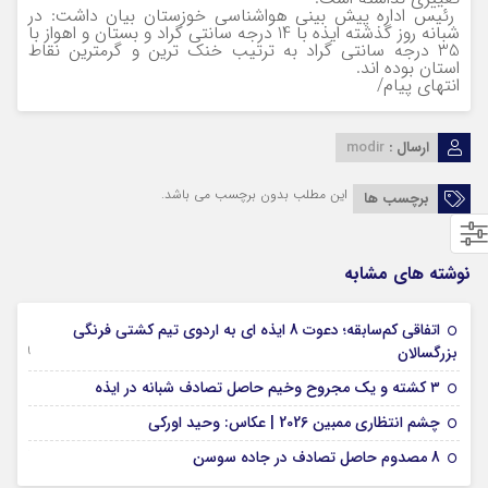
رئيس اداره پيش بيني هواشناسي خوزستان بیان داشت: در
شبانه روز گذشته ايذه با 14 درجه سانتي گراد و بستان و اهواز با
35 درجه سانتي گراد به ترتیب خنک ترين و گرمترين نقاط
استان بوده اند.
انتهای پیام/
ارسال :
modir
این مطلب بدون برچسب می باشد.
برچسب ها
نوشته های مشابه
اتفاقی کم‌سابقه؛ دعوت 8 ایذه ای به اردوی تیم کشتی فرنگی
09 جولای 2026
بزرگسالان
09 فوریه 2026
۳ کشته و یک مجروح وخیم حاصل تصادف شبانه در ایذه
01 فوریه 2026
چشم انتظاری ممبین 2026 | عکاس: وحید اورکی
07 ژانویه 2026
8 مصدوم حاصل تصادف در جاده سوسن