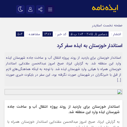
نام کاربری یا نشانی ایمیل
اینستاگرام
تلگرام
صفحه نخست
اسلایدر
انتشار :
دسامبر 5, 2015 - 1:04 ب.ظ
کد خبر :
1387
مشاهده :
504
سروش
ایتا
استاندار خوزستان به ایذه سفر کرد
رمز عبور
آپارات
اپلیکیشن
استاندار خوزستان برای بازدید از روند پروژه انتقال آب و ساخت جاده شهرستان ایذه
وارد این منطقه شد. به گزارش ایزنا، صبح امروز عبدالحسن مقتدایی استاندار
مرا به خاطر بسپار
خوزستان همراه با هیئتی وارد شهرستان ایذه شد. با توجه به اینکه هماهنگی‌های لازم
از قبل با خبرنگاران در شهرستان صورت نگرفته بود، این سفر در بایکوت خبری صورت
[…]
استاندار خوزستان برای بازدید از روند پروژه انتقال آب و ساخت جاده
شهرستان ایذه وارد این منطقه شد.
به گزارش ایزنا، صبح امروز عبدالحسن مقتدایی استاندار خوزستان همراه با