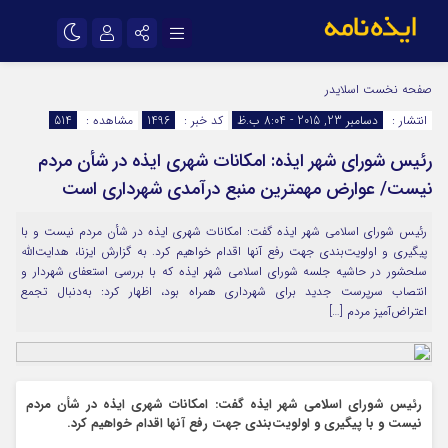
نام کاربری یا نشانی ایمیل
اینستاگرام
تلگرام
صفحه نخست
اسلایدر
انتشار :
دسامبر 23, 2015 - 8:04 ب.ظ
کد خبر :
1496
مشاهده :
514
سروش
ایتا
رئیس شورای شهر ایذه: امکانات شهری ایذه در شأن مردم
رمز عبور
آپارات
اپلیکیشن
نیست/ عوارض مهمترین منبع درآمدی شهرداری است
رئیس شورای اسلامی شهر ایذه گفت: امکانات شهری ایذه در شأن مردم نیست و با
مرا به خاطر بسپار
پیگیری و اولویت‌بندی جهت رفع آنها اقدام خواهیم کرد. به گزارش ایزنا، هدایت‌الله
سلحشور در حاشیه جلسه شورای اسلامی شهر ایذه که با بررسی استعفای شهردار و
انتصاب سرپرست جدید برای شهرداری همراه بود، اظهار کرد: به‌دنبال تجمع
اعتراض‌آمیز مردم […]
رئیس شورای اسلامی شهر ایذه گفت: امکانات شهری ایذه در شأن مردم
نیست و با پیگیری و اولویت‌بندی جهت رفع آنها اقدام خواهیم کرد.