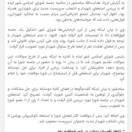
به گزارش ایزنا، هدایت‌الله سلحشور در حاشیه جلسه شورای اسلامی شهر ایذه
که با بررسی استعفای شهردار و انتصاب سرپرست جدید برای شهرداری همراه
بود، اظهار کرد: به‌دنبال تجمع اعتراض‌آمیز مردم نسبت به عملکرد شهرداری،
قول‌هایی داده شد که خواسته‌های به‌حقی بود.
وی با بیان اینکه پس از این نارضایتی‌ها شورای شهر تشکیل یک جلسه
فوق‌العاده داد تا تصمیمات لازم گرفته شود، افزود: با عدم استعفای شهردار با
توجه به قول داده شده از جانب شورا، روند وارد طی کردن موارد قانونی شد و
پس از امضای هشت نفر از اعضا طرح سئوال شهردار مورد تصویب قرار گرفت.
رئیس شورای اسلامی شهر ایذه با اشاره به اینکه پس از طرح سوالات، این
سوالات تقدیم شهردار شد تا در زمان 10 روزه با حضور در جلسه شورا به آن
پاسخ دهد، خاطرنشان کرد: با وساطت برخی از افراد برای حل دوستانه
موضوع، شهردار برای استعفای قبل از استیضاح در شورا موافقت خود را اعلام
کرد.
سلحشور با بیان اینکه گفت‌و‌گوها در فضای کاملا دوستانه برای حل مشکلات و
جلوگیری از توهین به شخصیت کسی صورت گرفت، تصریح کرد: استعفای
شهردار در جلسه شورا مورد بررسی قرار گرفت و با تعداد 9 رای از 11 عضو شورا
به تصویب رسید.
وی اضافه کرد: پس از موافقت اکثر اعضای شورا با استعفا، انوشیروان بهرامی تا
زمان انتخاب شهردار جدید به‌عنوان سرپرست منصوب شد.
* شاهد تغییرات بنیادی در شهر خواهیم بود