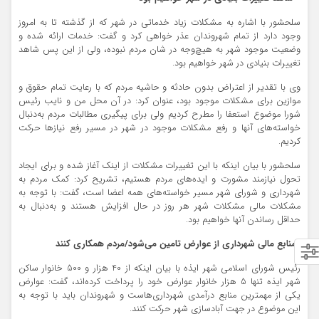
سلحشور با اشاره به مشکلات زیاد خدماتی در شهر که از گذشته تا به امروز
وجود دارد از تمام شهروندان عذر خواهی کرد و گفت: خدمات ارائه شده و
وضعیت موجود شهر به هیچ‌وجه در شان مردم نبوده، ولی از این پس شاهد
تغییرات بنیادی در شهر خواهیم بود.
وی با تقدیر از اعتراض بدون حادثه و حاشیه مردم که با رعایت تمام حقوق و
موازین برای مشکلات موجود بود، عنوان کرد: در آن محل من و نایب رئیس
شورا موضوع استعفا را مطرح کردیم ولی برای پیگیری مطالبات مردم به‌دنبال
خواسته‌های آنها و رفع مشکلات موجود در شهر در مسیر رفع نیازها حرکت
کردیم.
سلحشور با بیان اینکه با این تغییرات مشکلات از اینک آغاز شده و برای ایجاد
تحول نیازمند مشورت و ایده‌های مردم هستیم، تشریح کرد: کمک مردم به
شهرداری و شورای شهر مسیر خواسته‌های همه اعضا است، گفت: با توجه به
مشکلات مالی مشکلات شهر هر روز در حال افزایش هستند و به‌دنبال به
حداقل رساندن آنها خواهیم بود.
*منابع مالی شهرداری از عوارض تامین می‌شود/مردم همکاری کنند
رئیس شورای اسلامی شهر ایذه با بیان اینکه از 40 هزار و 500 خانوار ساکن
شهر ایذه تنها 5 هزار خانوار عوارض خود را پرداخت کرده‌اند، گفت: عوارض
یکی از مهمترین منابع درآمدی شهرداری‌هاست و شهروندان باید با توجه به
این موضوع در جهت آبادسازی شهر حرکت کنند.