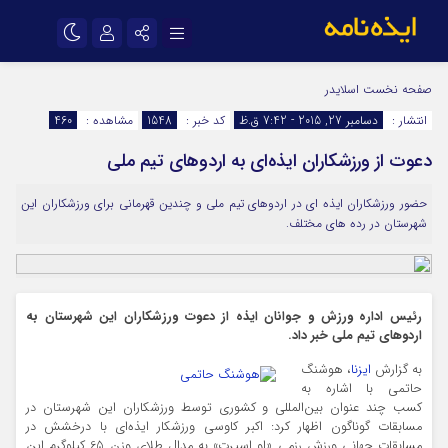
نام کاربری یا نشانی ایمیل
اینستاگرام
تلگرام
صفحه نخست
اسلایدر
انتشار :
دسامبر 27, 2015 - 7:42 ق.ظ
کد خبر :
1548
مشاهده :
460
سروش
ایتا
دعوت از ورزشکاران ایذه‌ای به اردوهای تیم ملی
رمز عبور
آپارات
اپلیکیشن
حضور ورزشکاران ایذه ای در اردوهای تیم ملی و چندین قهرمانی برای ورزشکاران این
شهرستان در رده های مختلف.
مرا به خاطر بسپار
رئیس اداره ورزش و جوانان ایذه از دعوت ورزشکاران این شهرستان به
اردوهای تیم ملی خبر داد.
به گزارش
ایزنا
، هوشنگ
حاتمی با اشاره به
کسب چند عنوان بین‌المللی و کشوری توسط ورزشکاران این شهرستان در
مسابقات گوناگون اظهار کرد: اکبر کاوسی ورزشکار ایذه‌ای با درخشش در
مسابقات جهانی ورزش رزمی «او اسپرت» به مدال طلای وزن 65 کیلوگرم این