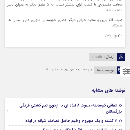
مجاهد مقصودی با کسب آرای بیشتر نسب به ۵ عضو دیگر به عنوان دبیر
انتخاب شد.
صیف الله پرین و سعید حیاتی دیگر اعضای خوزستانی شورای عالی استان ها
هستند.
انتهای پیام/
ارسال :
modir
این مطلب بدون برچسب می باشد.
برچسب ها
نوشته های مشابه
اتفاقی کم‌سابقه؛ دعوت 8 ایذه ای به اردوی تیم کشتی فرنگی
09 جولای 2026
بزرگسالان
09 فوریه 2026
۳ کشته و یک مجروح وخیم حاصل تصادف شبانه در ایذه
01 فوریه 2026
چشم انتظاری ممبین 2026 | عکاس: وحید اورکی