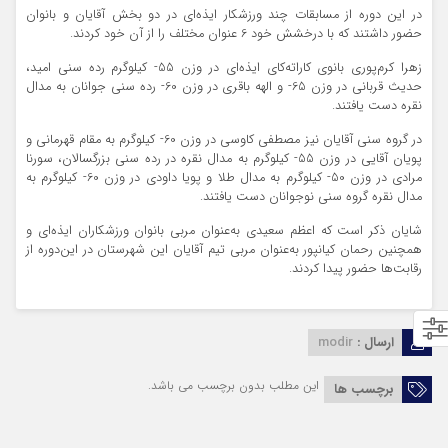
در این‌ دوره از مسابقات چند ورزشکار ایذه‌ای در دو بخش آقایان و بانوان
حضور داشتند که با درخشش خود 6 عنوان مختلف را از آن خود کردند.
زهرا کرم‌پوری بانوی کاراته‌کای ایذه‌ای در وزن 55- کیلوگرم رده سنی امید،
حدیث قربانی در وزن 65- و الهه باقری در وزن 60- رده سنی جوانان به مدال
نقره دست یافتند.
در گروه سنی آقایان نیز مصطفی کاوسی در وزن 60- کیلوگرم به مقام قهرمانی و
پویان آقایی در وزن 55- کیلوگرم به مدال نقره در رده سنی بزرگسالان، سورنا
مرادی در وزن 50- کیلوگرم به مدال طلا و پویا داودی در وزن 60- کیلوگرم به
مدال نقره گروه سنی نوجوانان دست یافتند.
شایان ذکر است که اعظم سعیدی به‌عنوان مربی بانوان ورزشکاران ایذه‌ای و
همچنین رحمان کیانپور به‌عنوان مربی تیم آقایان این شهرستان در این‌دوره از
رقابت‌ها حضور پیدا کردند.
ارسال :
modir
این مطلب بدون برچسب می باشد.
برچسب ها