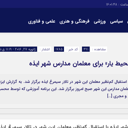
اعت :
16:01:48
سیاسی
ورزشی
فرهنگی و هنری
علمی و فناوری
برگه های سایت
تماس با ما
مشاهده :
491
کد خبر :
1785
انتشار :
ژانویه 27, 2016 - 11:19 ق.ظ
حیط یار» برای معلمان مدارس شهر ایذه
ستقبال کم‌نظیر معلمان این شهر در تالار سیمرغ ایذه برگزار شد. به گزارش ایزنا
لمان مدارس این شهر صبح امروز برگزار شد. این برنامه آموزشی که توسط محس
 و مجری […]
ر ایذه با استقبال کم‌نظیر معلمان این شهر در تالار سیمرغ ایذ