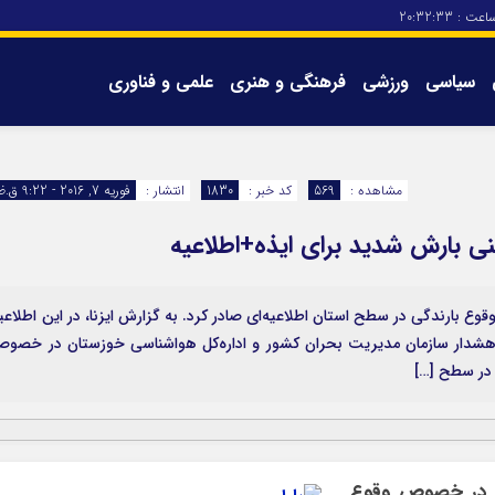
اعت :
20:32:33
سیاسی
ورزشی
فرهنگی و هنری
علمی و فناوری
برگه های سایت
تماس با ما
مشاهده :
569
کد خبر :
1830
انتشار :
فوریه 7, 2016 - 9:22 ق.ظ
ینی بارش شدید برای ایذه+اطلاعیه
 بارندگی در سطح استان اطلاعیه‌ای صادر کرد. به گزارش ایزنا، در این اطلاعی
 هشدار سازمان مدیریت بحران کشور و اداره‌کل هواشناسی خوزستان در خصو
 در سطح […]
ان در خصوص وقوع