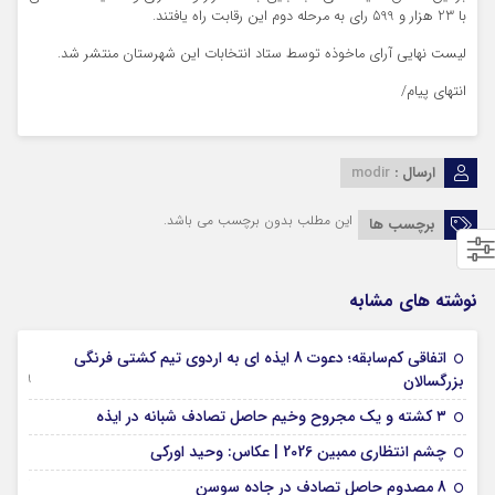
با 23 هزار و 599 رای به مرحله دوم این رقابت راه یافتند.
لیست نهایی آرای ماخوذه توسط ستاد انتخابات این شهرستان منتشر شد.
انتهای پیام/
ارسال :
modir
این مطلب بدون برچسب می باشد.
برچسب ها
نوشته های مشابه
اتفاقی کم‌سابقه؛ دعوت 8 ایذه ای به اردوی تیم کشتی فرنگی
09 جولای 2026
بزرگسالان
09 فوریه 2026
۳ کشته و یک مجروح وخیم حاصل تصادف شبانه در ایذه
01 فوریه 2026
چشم انتظاری ممبین 2026 | عکاس: وحید اورکی
07 ژانویه 2026
8 مصدوم حاصل تصادف در جاده سوسن