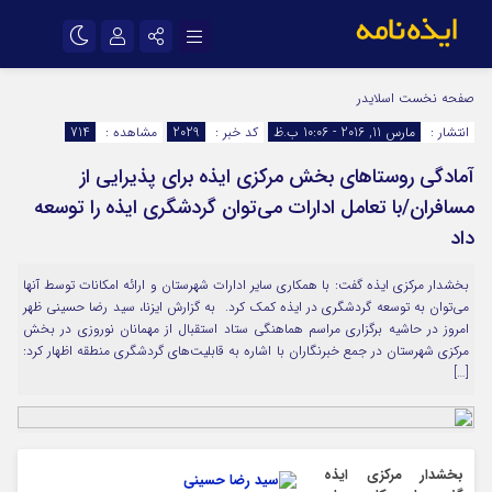
نام کاربری یا نشانی ایمیل
اینستاگرام
تلگرام
صفحه نخست
اسلایدر
انتشار :
مارس 11, 2016 - 10:06 ب.ظ
کد خبر :
2029
مشاهده :
714
سروش
ایتا
آمادگی روستاهای بخش مرکزی ایذه برای پذیرایی از
رمز عبور
آپارات
اپلیکیشن
مسافران/با تعامل ادارات می‌توان گردشگری ایذه را توسعه
داد
مرا به خاطر بسپار
بخشدار مرکزی ایذه گفت: با همکاری سایر ادارات شهرستان و ارائه امکانات توسط آنها
می‌توان به توسعه گردشگری در ایذه کمک کرد. به گزارش ایزنا، سید رضا حسینی ظهر
امروز در حاشیه برگزاری مراسم هماهنگی ستاد استقبال از مهمانان نوروزی در بخش
مرکزی شهرستان در جمع خبرنگاران با اشاره به قابلیت‌های گردشگری منطقه اظهار کرد:
[…]
بخشدار مرکزی ایذه