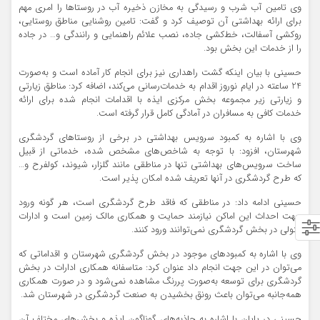
وی تامین آب شرب و رسیدگی به مخازن ذخیره آب در روستاها را امری مهم
برای ارائه بهداشتی آن توصیف کرد و گفت: تامین روشنایی مناطق روستایی،
روکشی آسفالت، خط‌کشی جاده، نصب علائم راهنمایی و رانندگی و… در جاده
را از خدمات این بخش بود.
حسینی با بیان اینکه گشت راهداری نیز برای انجام کار آماده است و به‌صورت
24 ساعته در ایام نوروز اقدام به خدمات‌رسانی می‌کند، اضافه کرد: مناطق زیارتی
و زیارتی زیر مجموعه بخش مرکزی ایذه با اقدامات انجام شده برای ارائه
خدمات کافی به مسافران در آمادگی کامل قرار گرفته است.
وی با اشاره به کمبود سرویس بهداشتی در برخی از روستاهای گردشگری
شهرستان، افزود: با توجه به شاخص‌های مشخص شده، خدماتی از قبیل
ساخت سرویس‌های بهداشتی تنها در مناطقی مانند گلزار، شیوند، کولفرح و…
که طرح گردشگری در آنها تعریف شده امکان پذیر است.
حسینی ادامه داد: در مناطقی که فاقد طرح گردشگری است، هر گونه ورود
جهت احداث این اماکن نیازمند حمایت و همکاری مالک زمین است و ادارات
متولی در بخش گردشگری نمی‌توانند ورود کنند.
وی با اشاره به کمبودهای موجود در بخش گردشگری شهرستان و اقداماتی که
می‌توان در این جهت انجام داد عنوان کرد: متاسفانه همکاری ادارات در بخش
گردشگری برای توسعه به‌صورت پررنگ مشاهده نمی‌شود و در صورت همکاری
همه‌جانبه می‌توان باعث رونق بخشیدن به صنعت گردشگری در شهرستان شد.
حسینی در پایان با اشاره به جاذبه‌های گوناگون ایذه و بخش‌های مختلف آن