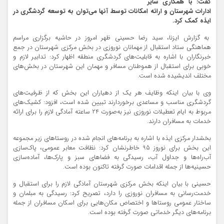
گفت: با همکاری سایر
ادارات شهرستان و ارائه امکانات توسط آنها می‌توان به توسعه گر
دشگری در
ایذه کمک کرد.
به گزارش ایزنا، سید رضا حسینی ظهر امروز در حاشیه برگزاری مراسم
هماهنگی ستاد استقبال از مهمانان نوروزی در بخش مرکزی شهرستان در جمع
خبرنگاران با اشاره به قابلیت‌های گردشگری منطقه اظهار کرد: تدابیر لازم و
خوبی برای استقبال از هموطنان مسافر و مهمان این شهرستان در بخش‌های
مختلف اندیشیده شده است.
وی با بیان اینکه وظایف هر یک از دهیاران این بخش که از ظرفیت‌های
گردشگری مناسب و مساعدی برخوردارند تبیین شده است، افزود: کشیک‌های
مربوط به ایام تعطیلات نوروزی نیز به‌صورت 24 ساعته آمادگی لازم را برای ارائه
خدمات به مسافران دارند.
بخشدار مرکزی ایذه با اشاره به برنامه‌های انجام شده در روستاهای زیر مجموعه
این بخش برای نوروز 95 خاطرنشان کرد: نظافت معابر عمومی، پاک‌سازی
آب‌راه‌ها و جداول آب، رسیدگی به فضاهای سبز و پارک‌ها، آماده‌سازی
حسینیه‌ها از جمله اقدامات صورت گرفته تا‌کنون بوده است.
حسینی با بیان اینکه بخش مرکزی شهرستان آمادگی لازم را برای استقبال و
خدمت‌رسانی به مسافران نوروزی را دارد، تصریح کرد: رسیدگی به مبلمان و
ساختار عمومی روستاها و اختصاص مکان‌هایی برای اسکان مسافران از جمله
برنامه‌های دیگر خدماتی صورت گرفته بوده است.