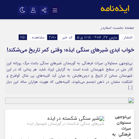
نام کاربری یا نشانی ایمیل
اینستاگرام
تلگرام
صفحه نخست
اسلایدر
انتشار :
مارس 27, 2016 - 11:18 ق.ظ
کد خبر :
2090
مشاهده :
651
سروش
ایتا
خواب ابدی شیرهای سنگی ایذه؛ وقتی کمر تاریخ می‌شکند!
رمز عبور
آپارات
اپلیکیشن
بی‌توجهی مسئولان میراث فرهنگی به گورستان شیرهای سنگی باعث مرگ روزانه این
آثار ملی در سطح شهرستان شده است. به گزارش ایزنا، شاید هر زمانی که در این
مرا به خاطر بسپار
شهرستان سخن از تاریخ و درس‌هایش به میان آید کتیبه‌های بی مثال کولفرح و
اشکفت سلمان در ذهن تجسم می‌شوند، کتیبه‌هایی که هویت هزاران ساله این دیار
[…]
بی
‌توجهی
مسئولان
شیرهای سنگی شکسته در گورستان شهسوار ایذه
میراث
فرهنگی به