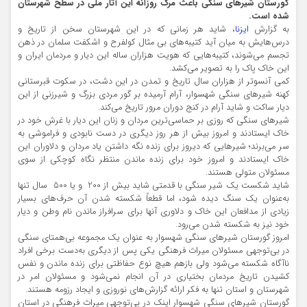
گورستان شیرهای سنگی باعث مرگ روزانه این آثار ملی در سطح شهرستان
شده است
.
به گزارش
ایزنا
، شاید هر زمانی که در این شهرستان سخن از تاریخ و
درس‌هایش به میان آید کتیبه‌های بی مثال کولفرح و اشکفت سلمان در ذهن
تجسم می‌شوند، کتیبه‌هایی که هویت هزاران ساله این دیار و مردمان ایران و
این خاک پاک را به تصویر می‌کشد.
کمی آنسوتر از هزاران سال تاریخ و تمدن در این دشت، در سکوت قبرستانی
کهنه شیرهای سنگی شهسوار، آرام آرمیده بر گور مردی بزرگ و شیرزنی از این
دیار ساکت و شاید آرام در کنج دوران مرور تاریخ می‌کند.
شیرهای سنگی که روزی بر حماسی‌ترین مردان و زنان این دیار با غرش خود در
خاک ایستادند و امروز بیش از هر روز دیگری در دست نابودی و فراموشی به
سر می‌برند؛ شیرهایی که دیروز برای زنده نگه داشتن یاد مردان و دلاوران این
خاک ایستادند و امروز خود برای زنده ماندن منتظر نگاه کوچکی از سوی
مسئولان متولی هستند.
شاید شکست یک شیر سنگی با قدمتی شاید بیش از 200 و یا 500 سال تنها
به‌عنوان یک سنگ دیده شود، اما قطعاً شکسته شدن آن حرف‌های بسیار
زیادی از مدافعان این خاک و دلاوری آنها برای سرافراز ماندن نام وطن و دیار
خود نیز به شکسته شدن می‌رود.
امروز گورستان شیرهای سنگی شهسوار به عنوان یک مجموعه بی‌همتای سنگی
در بی‌توجهی مسئولان میراث فرهنگی یکی پس از دیگری به‌دست برخی افراد
ناآگاه شکسته می‌شود ولی بازهم هیچ نوع حفاظتی برای زنده ماندن و نفس
کشیدن تاریخ مردمان بختیاری در آن انجام نمی‌شود و مسئولان امر در
شهرستان و استان تنها به فکر ارائه گزارش‌های نوروزی و ایجاد رزومه هستند.
گورستان شیرهای سنگی شهسوار اینک در بی‌توجهی میراث فرهنگی در استان