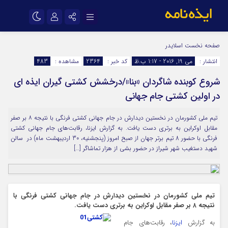
نام کاربری یا نشانی ایمیل
اینستاگرام
تلگرام
صفحه نخست
اسلایدر
انتشار :
می 19, 2016 - 1:17 ب.ظ
کد خبر :
2364
مشاهده :
483
سروش
ایتا
شروع کوبنده شاگردان «بنا»/درخشش کشتی گیران ایذه ای
رمز عبور
آپارات
اپلیکیشن
در اولین کشتی جام جهانی
تیم ملی کشورمان در نخستین دیدارش در جام جهانی کشتی فرنگی با نتیجه ۸ بر صفر
مرا به خاطر بسپار
مقابل اوکراین به برتری دست یافت. به گزارش ایزنا، رقابت‌های جام جهانی کشتی
فرنگی با حضور 8 تیم برتر جهان از صبح امروز (پنجشنیه، 30 اردیبهشت ماه) در سالن
شهید دستغیب شهر شیراز در حضور بشی از هزار تماشاگر […]
تیم ملی کشورمان در نخستین دیدارش در جام جهانی کشتی فرنگی با
نتیجه ۸ بر صفر مقابل اوکراین به برتری دست یافت.
به گزارش
ایزنا
، رقابت‌های جام