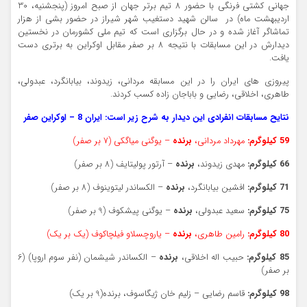
جهانی کشتی فرنگی با حضور 8 تیم برتر جهان از صبح امروز (پنجشنیه، 30
اردیبهشت ماه) در سالن شهید دستغیب شهر شیراز در حضور بشی از هزار
تماشاگر آغاز شده و در حال برگزاری است که تیم ملی کشورمان در نخستین
دیدارش در این مسابقات با نتیجه 8 بر صفر مقابل اوکراین به برتری دست
یافت.
پیروزی های ایران را در این مسابقه مردانی، زیدوند، بیابانگرد، عبدولی،
طاهری، اخلاقی، رضایی و باباجان زاده کسب کردند.
نتایح مسابقات انفرادی این دیدار به شرح زیر است: ایران 8 – اوکراین صفر
59 کیلوگرم:
مهرداد مردانی،
برنده
– یوگنی میاگکی (7 بر صفر)
66 کیلوگرم:
مهدی زیدوند،
برنده
– آرتور پولیتایف (8 بر صفر)
71 کیلوگرم:
افشین بیابانگرد،
برنده
– الکساندر لیتوینوف (8 بر صفر)
75 کیلوگرم:
سعید عبدولی،
برنده
– یوگنی پیشکوف (9 بر صفر)
80 کیلوگرم:
رامین طاهری،
برنده
– یاروچسلاو فیلچاکوف (یک بر یک)
85 کیلوگرم:
حبیب اله اخلاقی،
برنده
– الکساندر شیشمان (نفر سوم اروپا) (6
بر صفر)
98 کیلوگرم:
قاسم رضایی – زلیم خان ژیگاسوف، برنده(9 بر یک)