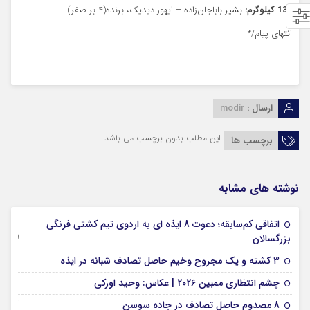
130 کیلوگرم:
بشیر باباجان‌زاده – ایهور دیدیک، برنده(4 بر صفر)
انتهای پیام/*
ارسال :
modir
این مطلب بدون برچسب می باشد.
برچسب ها
نوشته های مشابه
اتفاقی کم‌سابقه؛ دعوت 8 ایذه ای به اردوی تیم کشتی فرنگی
09 جولای 2026
بزرگسالان
09 فوریه 2026
۳ کشته و یک مجروح وخیم حاصل تصادف شبانه در ایذه
01 فوریه 2026
چشم انتظاری ممبین 2026 | عکاس: وحید اورکی
07 ژانویه 2026
8 مصدوم حاصل تصادف در جاده سوسن