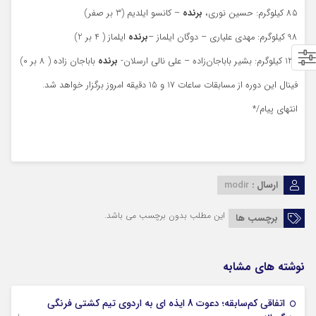
85 کیلوگرم: حسین نوری،
برنده
– کانسو ایلدیم (3 بر صفر)
98 کیلوگرم: مهدی علیاری – دوگان ایلماز –
برنده
ایلماز ( 4 بر 2)
130 کیلوگرم: بشیر باباجان‌زاده – علی نالی ارسلان-
برنده
باباجان زاده ( 8 بر 0)
فینال این دوره از مسابقات ساعات 17 و 15 دقیقه امروز برگزار خواهد شد.
انتهای پیام/*
ارسال :
modir
این مطلب بدون برچسب می باشد.
برچسب ها
نوشته های مشابه
اتفاقی کم‌سابقه؛ دعوت 8 ایذه ای به اردوی تیم کشتی فرنگی