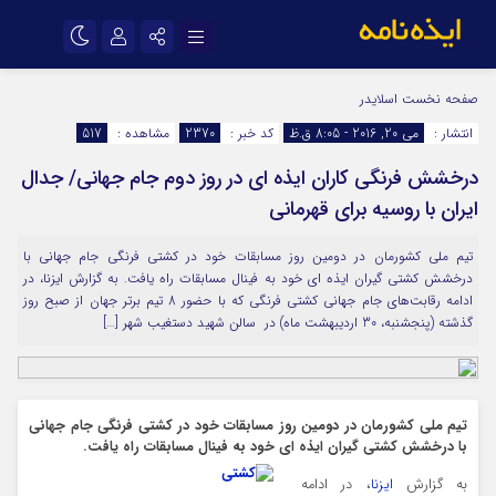
نام کاربری یا نشانی ایمیل
اینستاگرام
تلگرام
صفحه نخست
اسلایدر
انتشار :
می 20, 2016 - 8:05 ق.ظ
کد خبر :
2370
مشاهده :
517
سروش
ایتا
درخشش فرنگی کاران ایذه ای در روز دوم جام جهانی/ جدال
رمز عبور
آپارات
اپلیکیشن
ایران با روسیه برای قهرمانی
تیم ملی کشورمان در دومین روز مسابقات خود در کشتی فرنگی جام جهانی با
مرا به خاطر بسپار
درخشش کشتی گیران ایذه ای خود به فینال مسابقات راه یافت. به گزارش ایزنا، در
ادامه رقابت‌های جام جهانی کشتی فرنگی که با حضور 8 تیم برتر جهان از صبح روز
گذشته (پنجشنبه، 30 اردیبهشت ماه) در سالن شهید دستغیب شهر […]
تیم ملی کشورمان در دومین روز مسابقات خود در کشتی فرنگی جام جهانی
با درخشش کشتی گیران ایذه ای خود به فینال مسابقات راه یافت.
به گزارش
ایزنا
، در ادامه