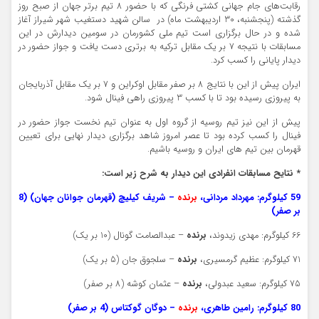
رقابت‌های جام جهانی کشتی فرنگی که با حضور 8 تیم برتر جهان از صبح روز
گذشته (پنجشنبه، 30 اردیبهشت ماه) در سالن شهید دستغیب شهر شیراز آغاز
شده و در حال برگزاری است تیم ملی کشورمان در سومین دیدارش در این
مسابقات با نتیجه 7 بر یک مقابل ترکیه به برتری دست یافت و جواز حضور در
دیدار پایانی را کسب کرد.
ایران پیش از این با نتایج 8 بر صفر مقابل اوکراین و 7 بر یک مقابل آذربایجان
به پیروزی رسیده بود تا با کسب 3 پیروزی راهی فینال شود.
پیش از این نیز تیم روسیه از گروه اول به عنوان تیم نخست جواز حضور در
فینال را کسب کرده بود تا عصر امروز شاهد برگزاری دیدار نهایی برای تعیین
قهرمان بین تیم های ایران و روسیه باشیم.
* نتایح مسابقات انفرادی این دیدار به شرح زیر است:
59 کیلوگرم: مهرداد مردانی،
برنده
– شریف کیلیچ (قهرمان جوانان جهان) (8
بر صفر)
66 کیلوگرم: مهدی زیدوند،
برنده
– عبدالصامت گونال (10 بر یک)
71 کیلوگرم: عظیم گرمسیری،
برنده
– سلجوق جان (5 بر یک)
75 کیلوگرم: سعید عبدولی،
برنده
– عثمان کوشه (8 بر صفر)
80 کیلوگرم: رامین طاهری،
برنده
– دوگان گوکتاس (4 بر صفر)