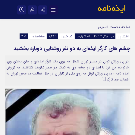
نام کاربری یا نشانی ایمیل
اینستاگرام
تلگرام
صفحه نخست
اسلایدر
انتشار :
می 28, 2023 - 7:09 ق.ظ
کد خبر :
8469
مشاهده :
301
سروش
ایتا
چشم های کارگر ایذه‌ای به دو نفر روشنایی دوباره بخشید
رمز عبور
آپارات
اپلیکیشن
در پی ریزش تونل در مسیر تهران شمال به روی یک کارگر ایذه‌ای و جان باختن وی،
خانواده این فرد با اهدای دو چشم وی به کمک دو بیمار نیازمند شتافتند. به گزارش
مرا به خاطر بسپار
ایذه نامه ؛ در پی ریزش تونل به روی یکی از کارگران در حال فعالیت در محور تهران به
شمال، فرد کارگر […]