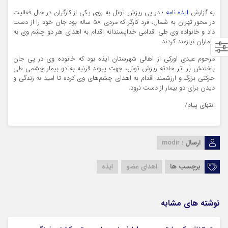
به گزارش
ایذه نامه
؛ در پی ریزش تونل به روی یکی از کارگران در حال فعالیت
در محور تهران به شمال، فرد کارگر که مردی 58 ساله بود جان خود را از دست
داد و خانواده وی طی اقدامی خداپسندانه اقدام به اهدای هر دو چشم وی به
بیماران نیازمند کردند.
مرحوم عیدی اورکی از اهالی شهرستان ایذه بود که خانوده وی در پی جان
باختنش بر اثر حادثه ریزش تونل، جهت پیوند قرنیه به دو بیمار چشمی طی
حرکتی بزرگ و ارزشمند اقدام به اهدای چشم‌های وی کرده تا امید به زندگی و
دیدن برای دو بیمار از دست نرود.
انتهای پیام/
ارسال :
modir
برچسب ها
اهدای عضو
ایذه
نوشته های مشابه