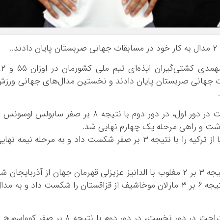
.
.
به گزارش ایذه نامه : پویا دادمرز و علیرضا مهمدی کشتی‌گیرا
ود در مسابقات جهانی صربستان پایان دادند و نخستین مدال‌های جهانی ورز
در وزن ۵۵ کیلوگرم پویا دادمرز پس از استراحت در دور اول، در دور دوم با نتیجه ۸ بر صفر سابولس لوسون
وی در این مرحله مقابل آدم اوزون قهرمان اروپا از ترکیه را با نتیجه ۳ بر صفر شکست داد و به مرحله نیمه نه
دادمرز در این دیدار در یک کشتی نزدیک با نتیجه ۳ بر ۲ مغلوب با الدانیز عزیزلی قهرمان جهان از آذربایجان 
و به دیدار رده‌بندی رفت. وی در این دیدار با نتیجه ۶ بر ۳ مارلان موخاشیف از قزاقستان را شکست داد و به مد
در وزن ۸۲ کیلوگرم علیرضا مهمدی پس از استراحت در دور نخست، در دور دوم با نتیجه ۸ بر صفر کوواسو