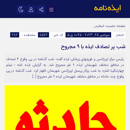
نام کاربری یا نشانی ایمیل
اینستاگرام
تلگرام
صفحه نخست
اسلایدر
انتشار :
سپتامبر 25, 2023 - 10:45 ق.ظ
کد خبر :
8572
مشاهده :
282
سروش
ایتا
شب پر تصادف ایذه با 9 مجروح
رمز عبور
آپارات
اپلیکیشن
رئیس مرکز اورژانس و فوریت‍های پزشکی ایذه گفت: شب گذشته در پی وقوع 4 تصادف
در مناطق مختلف شهرستان ایذه 9 نفر مجروح شد. به گزارش ایذه نامه ؛ میثم
مرا به خاطر بسپار
چهارتنگیبا اشاره به شب پرکار پرسنل اورژانس شهرستان اظهار کرد: شب گذشته در پی
وقوع چند حادثه در مناطق مختلف شهرستان ایذه 9 نفر مجروح […]