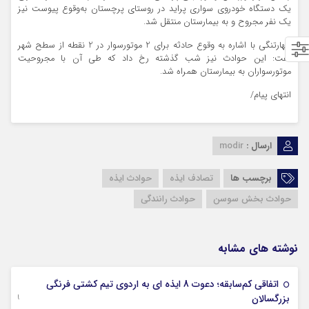
یک دستگاه خودروی سواری پراید در روستای پرچستان به‌وقوع پیوست نیز
یک نفر مجروح و به بیمارستان منتقل شد.
چهارتنگی با اشاره به وقوع حادثه برای 2 موتورسوار در 2 نقطه از سطح شهر
گفت: این حوادث نیز شب گذشته رخ داد که طی آن با مجروحیت
موتورسواران به بیمارستان همراه شد.
انتهای پیام/
ارسال :
modir
برچسب ها
تصادف ایذه
حوادث ایذه
حوادث بخش سوسن
حوادث رانندگی
نوشته های مشابه
اتفاقی کم‌سابقه؛ دعوت 8 ایذه ای به اردوی تیم کشتی فرنگی
09 جولای 2026
بزرگسالان