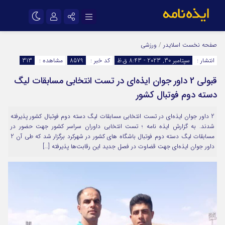
نام کاربری یا نشانی ایمیل
اینستاگرام
تلگرام
صفحه نخست
اسلایدر
/
ورزشی
انتشار :
سپتامبر 30, 2023 - 8:43 ق.ظ
کد خبر :
8579
مشاهده :
313
سروش
ایتا
قبولی 2 داور جوان ایذه‌ای در تست انتخابی مسابقات لیگ
رمز عبور
آپارات
اپلیکیشن
دسته دوم فوتبال کشور
2 داور جوان ایذه‌ای در تست انتخابی مسابقات لیگ دسته دوم فوتبال کشور پذیرفته
مرا به خاطر بسپار
شدند. به گزارش ایذه نامه ؛ تست انتخابی داوران سراسر کشور جهت حضور در
مسابقات لیگ دسته دوم فوتبال باشگاه های کشور در شهرکرد برگزار شد که طی آن 2
داور جوان ایذه‌ای جهت قضاوت در فصل جدید این رقابت‌ها پذیرفته […]