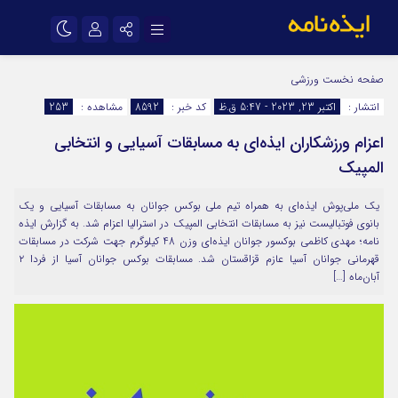
نام کاربری یا نشانی ایمیل
اینستاگرام
تلگرام
صفحه نخست
ورزشی
انتشار :
اکتبر 23, 2023 - 5:47 ق.ظ
کد خبر :
8592
مشاهده :
253
سروش
ایتا
اعزام ورزشکاران ایذه‌ای به مسابقات آسیایی و انتخابی
رمز عبور
آپارات
اپلیکیشن
المپیک
یک ملی‌پوش ایذه‌ای به همراه تیم ملی بوکس جوانان به مسابقات آسیایی و یک
مرا به خاطر بسپار
بانوی فوتبالیست نیز به مسابقات انتخابی المپیک در استرالیا اعزام شد. به گزارش ایذه
نامه؛ مهدی کاظمی بوکسور جوانان ایذه‌ای وزن 48 کیلوگرم جهت شرکت در مسابقات
قهرمانی جوانان آسیا عازم قزاقستان شد. مسابقات بوکس جوانان آسیا از فردا ۲
آبان‌ماه […]