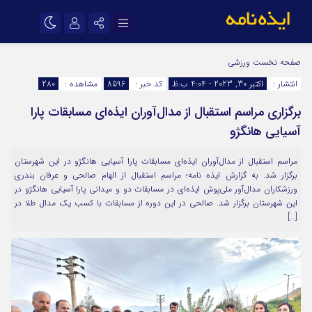
نام کاربری یا نشانی ایمیل
اینستاگرام
تلگرام
صفحه نخست
ورزشی
انتشار :
اکتبر 30, 2023 - 4:04 ب.ظ
کد خبر :
8596
مشاهده :
280
سروش
ایتا
برگزاری مراسم استقبال از مدال‌آوران ایذه‌ای مسابقات پارا
رمز عبور
آپارات
اپلیکیشن
آسیایی هانگژو
مراسم استقبال از مدال‌آوران ایذه‌ای مسابقات پارا آسیایی هانگژو در این شهرستان
مرا به خاطر بسپار
برگزار شد. به گزارش ایذه نامه؛ مراسم استقبال از الهام صالحی و عرفان بندری
ورزشکاران مدال‌آور ملی‌پوش ایذه‌ای در مسابقات دو و میدانی پارا آسیایی هانگژو در
این شهرستان برگزار شد. صالحی در این دوره از مسابقات با کسب یک مدال طلا در
[…]