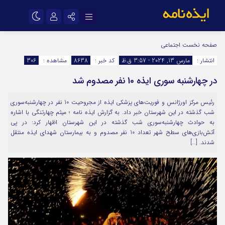
نام کاربری یا نشانی ایمیل
اینستاگرام
تلگرام
صفحه نخست
اجتماعی
انتشار :
مارس 13, 2024 - 3:57 ق.ظ
کد خبر :
8638
مشاهده :
306
سروش
ایتا
در چهارشنبه سوری ایذه 10 نفر مصدوم شد
رمز عبور
آپارات
اپلیکیشن
رئیس مرکز اورژانس و فوریت‌های پزشکی ایذه از مجروحیت 10 نفر در چهارشنبه‌سوری
شب گذشته در این شهرستان خبر داد. به گزارش ایذه نامه ؛ میثم چهارتنگی با اشاره
مرا به خاطر بسپار
به حوادث چهارشنبه‌سوری شب گذشته در این شهرستان اظهار کرد: در پی
آتش‌بازی‌های سطح شهر تعداد 10 نفر مصدوم و به بیمارستان شهدای ایذه منتقل
شدند. […]