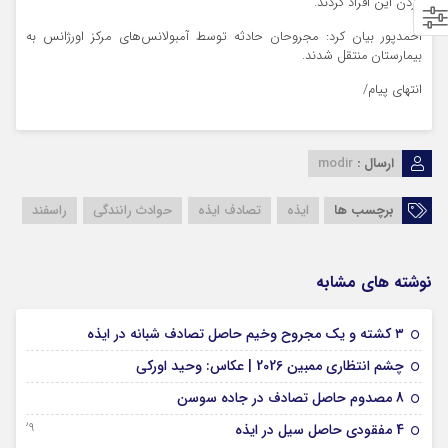
کردن این افراد کردند.
احمدپور بیان کرد: مجروحان حادثه توسط آمبولانس‌های مرکز اورژانس به
بیمارستان منتقل شدند.
انتهای پیام/
ارسال :
modir
برچسب ها
ایذه
تصادف ایذه
حوادث رانندگی
راسفند
نوشته های مشابه
09 فوریه 2026
۳ کشته و یک مجروح وخیم حاصل تصادف شبانه در ایذه
01 فوریه 2026
چشم انتظاری ممبین 2026 | عکاس: وحید اورکی
07 ژانویه 2026
8 مصدوم حاصل تصادف در جاده سوسن
29 دسامبر 2025
4 مفقودی حاصل سیل در ایذه