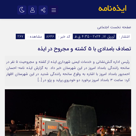
نام کاربری یا نشانی ایمیل
اینستاگرام
تلگرام
صفحه نخست
اجتماعی
انتشار :
آوریل 17, 2024 - 4:35 ق.ظ
کد خبر :
8646
مشاهده :
267
سروش
ایتا
تصادف بامدادی با ۵ کشته و مجروح در ایذه
رمز عبور
آپارات
اپلیکیشن
رئیس اداره آتش‌نشانی و خدمات ایمنی شهرداری ایذه از کشته و مجروحیت ۵ نفر در
سانحه رانندگی بامداد امروز در این شهرستان خبر داد. به گزارش ایذه نامه؛ احسان
مرا به خاطر بسپار
احمدپور بامداد امروز با اشاره به وقوع سانحه رانندگی شدید در این شهرستان اظهار
کرد: ساعت ۳ بامداد امروز برخورد دو خودروی پراید و پژو در […]