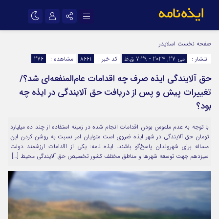
نام کاربری یا نشانی ایمیل
اینستاگرام
تلگرام
صفحه نخست
اسلایدر
انتشار :
می 27, 2024 - 7:29 ق.ظ
کد خبر :
8661
مشاهده :
276
سروش
ایتا
حق آلایندگی ایذه صرف چه اقدامات عام‌المنفعه‌ای شد؟/
رمز عبور
آپارات
اپلیکیشن
تغییرات پیش و پس از دریافت حق آلایندگی در ایذه چه
بود؟
مرا به خاطر بسپار
با توجه به عدم ملموس بودن اقدامات انجام شده در زمینه استفاده از چند ده میلیارد
تومان حق آلایندگی در شهر ایذه ضروی است متولیان امر نسبت به روشن کردن این
مساله برای شهروندان پاسخ‌گو باشند. ایذه نامه: یکی از اقدامات ارزشمند دولت
سیزدهم جهت توسعه شهرها و مناطق مختلف کشور تخصیص حق آلایندگی محیط […]