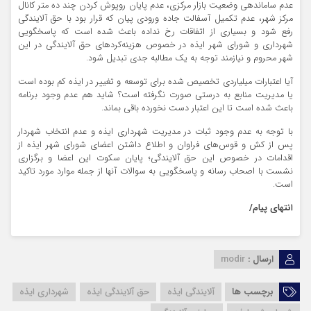
عدم ساماندهی وضعیت بازار مرکزی، عدم پایان روپوش کردن چند ده متر کانال
مرکز شهر، عدم تکمیل آسفالت جاده ورودی پیان که قرار بود با حق آلایندگی
رفع شود و بسیاری از اتفاقات رخ نداده باعث شده است که پاسخگویی
شهرداری و شورای شهر ایذه در خصوص هزینه‌کردهای حق آلایندگی در این
شهر محروم و نیازمند توجه به یک مطالبه جدی تبدیل شود.
آیا اعتبارات میلیاردی تخصیص شده برای توسعه و تغییر در ایذه کم بوده است
یا مدیریت منابع به درستی صورت نگرفته است؟ شاید هم عدم وجود برنامه
باعث شده است تا این اعتبار دست نخورده باقی بماند.
با توجه به عدم وجود ثبات در مدیریت شهرداری ایذه و عدم انتخاب شهردار
پس از کش و قوس‌های فراوان و اطلاع داشتن اعضای شورای شهر ایذه از
اقدامات در خصوص این حق آلایندگی؛ پایان سکوت این اعضا و برگزاری
نشست با اصحاب رسانه و پاسخگویی به سوالات آنها از جمله موارد مورد تاکید
است.
انتهای پیام/
ارسال :
modir
برچسب ها
آلایندگی ایذه
حق آلایندگی ایذه
شهرداری ایذه