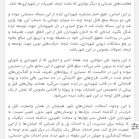
فعالیت‌های عمرانی و دیگر مواردی که باعث ایجاد تغییرات در شهرداری‌ها باشد.
بر این اساس، طبق اخبار منتشره شهرداری ایذه از این مساله مستثنی نبوده و
طی دو مرحله مبلغ قابل توجه چند ده میلیارد تومانی به حساب این نهاد واریز
شد و این مساله باعث شد تا موج امیدی در دل شهروندان جهت توسعه ایذه
شکل بگیرد، ایذه‌ای که به اذعان شهرداران قبل از این اتفاق خوب، همیشه و
حتی در پرداخت حقوق کارمندان خود در مضیقه بوده و تزریق این مبالغ علاوه
بر رفع مشکلات درونی شهرداری، باعث ایجاد حرکت‌های نوین جهت توسعه و
ایجاد تحولات ملموس در این شهر باشد.
با این وجود طی حواشی چند هفته اخیر و اخباری که از شهرداری و شورای
شهر ایذه به بیرون نشر می‌کند، مبلغ قابل توجهی از این منابع مالی در دسترس
نبوده و این در حالیست که بسیاری از پروژه‌های تعریف شده و کلنگ‌زنی‌های
انجام شده در قالب طرح‌های حق آلایندگی در حد نمادین باقی مانده و روند
اقداماتی که در قالب شهرداری در ایذه صورت می‌گیرد همانند روال‌های قبل و
پیش از تخصیص این اعتبارات بوده و پروژه یا اقدامی ملموس که نشان از یک
جهش قابل توجه در این شهر باشد دیده نمی‌شود.
با این وجود؛ آسفالت خیابان‌های شهر همچنان در همان وضعیت قبل و
خراب‌تر از گذشته است، پارک‌ها و بوستان‌های شهر بدون تغییر نسبت به
شهرداران قبل، فضای سبز بلوارها و محلات تغییری نداشته است، ترافیک و
خلا برنامه برای مدیریت آن با احداث پل و کار عمرانی که خیابان‌ها را از این
وضعیت خارج کند، عدم احداث حداقل یک پارکینگ در مرکز شهر، عدم توجه به
مساله گردشگری و جهش در این مقوله در شهر ایذه، عدم احداث بنای خدماتی،