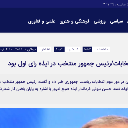
ساعت :
3:17:50
سیاسی
ورزشی
فرهنگی و هنری
علمی و فناوری
برگه های سایت
تماس با ما
مشاهده :
1053
کد خبر :
8684
انتشار :
جولای 6, 2024 - 4:20 ق.ظ
ان در دور دوم انتخابات ریاست جمهوری خبر داد و گفت: رئیس جمهور منتخب د
ه نامه، حسن نبوتی فرماندار ایذه صبح امروز با اشاره به پایان یافتن کار شمار