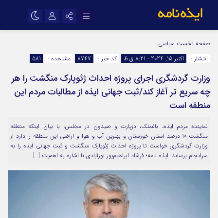
نام کاربری یا نشانی ایمیل
اینستاگرام
تلگرام
صفحه نخست
سیاسی
انتشار :
اکتبر 15, 2024 - 8:21 ق.ظ
کد خبر :
8747
مشاهده :
581
سروش
ایتا
وزارت گردشگری اجرای پروژه احداث ژئوپارک منگشت را هر
رمز عبور
آپارات
اپلیکیشن
چه سریع تر آغاز کند/ثبت جهانی ایذه از مطالبات مردم این
منطقه است
مرا به خاطر بسپار
نماینده مردم ایذه، باغملک، دزپارت و صیدون در مجلس، با بیان اینکه منطقه
منگشت 10 درصد استان خوزستان و بهترین آب و هوا و اراضی این منطقه را دارد از
وزارت گردشگری خواست تا پروژه احداث ژئوپارک منگشت و ثبت جهانی ایذه را به
سرانجام برساند. ایذه نامه؛ فرشاد ابراهیم‌پور نورآبادی با اشاره به اهمیت […]