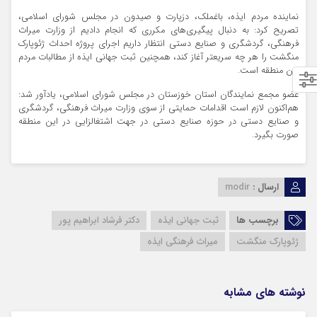
نماینده مردم ایذه، باغملک، دزپارت و صیدون در مجلس شورای اسلامی،
تصریح کرد: به دنبال پیگیری‌های مکرری که انجام دادیم از وزارت میراث
فرهنگی، گردشگری و صنایع دستی انتظار داریم اجرای پروژه احداث ژئوپارک
منگشت را هر چه سریعتر آغاز کند، همچنین ثبت جهانی ایذه از مطالبات مردم
این منطقه است.
عضو مجمع نمایندگان استان خوزستان در مجلس شورای اسلامی، یادآور شد:
هم‌اکنون لازم است اقدامات حمایتی از سوی وزارت میراث فرهنگی، گردشگری
و صنایع دستی در حوزه صنایع دستی در جهت اشتغالزایی در این منطقه
صورت بگیرد.
ارسال :
modir
برچسب ها
ثبت جهانی ایذه
دکتر فرشاد ابراهیم پور
ژئوپارک منگشت
میراث فرهنگی ایذه
نوشته های مشابه