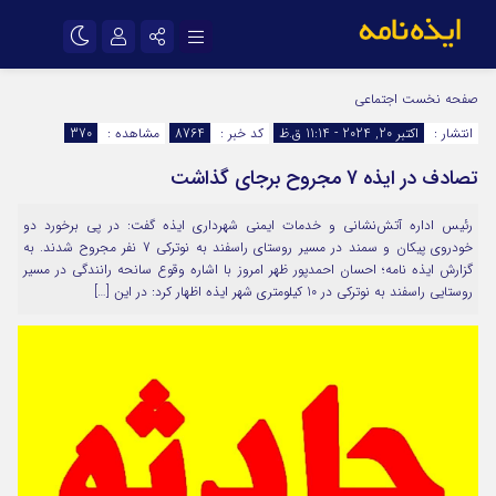
نام کاربری یا نشانی ایمیل
اینستاگرام
تلگرام
صفحه نخست
اجتماعی
انتشار :
اکتبر 20, 2024 - 11:14 ق.ظ
کد خبر :
8764
مشاهده :
370
سروش
ایتا
تصادف در ایذه 7 مجروح برجای گذاشت
رمز عبور
آپارات
اپلیکیشن
رئیس اداره آتش‌نشانی و خدمات ایمنی شهرداری ایذه گفت: در پی برخورد دو
خودروی پیکان و سمند در مسیر روستای راسفند به نوترکی 7 نفر مجروح شدند. به
مرا به خاطر بسپار
گزارش ایذه نامه؛ احسان احمدپور ظهر امروز با اشاره وقوع سانحه رانندگی در مسیر
روستایی راسفند به نوترکی در 10 کیلومتری شهر ایذه اظهار کرد: در این […]