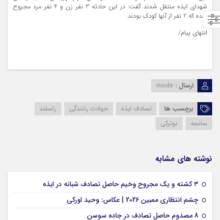
شهدای ایذه منتقل شدند گفت: در این حادثه 3 نفر زن و 4 نفر مرد مجروح
شده که 2 نفر از آنها کودک بودند.
انتهای پیام/
ارسال :
modir
برچسب ها
تصادف ایذه
حوادث رانندگی
راسفند
سانحه
نوترکی
نوشته های مشابه
09 فوریه 2026
۳ کشته و یک مجروح وخیم حاصل تصادف شبانه در ایذه
01 فوریه 2026
چشم انتظاری ممبین 2026 | عکاس: وحید اورکی
07 ژانویه 2026
8 مصدوم حاصل تصادف در جاده سوسن