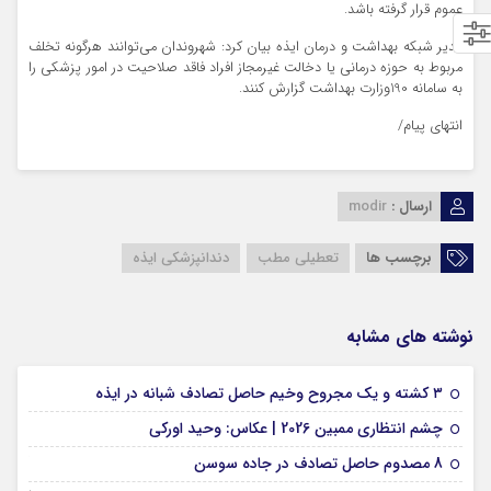
عموم قرار گرفته باشد.
مدیر شبکه بهداشت و درمان ایذه بیان کرد: شهروندان می‌توانند هرگونه تخلف
مربوط به حوزه درمانی یا دخالت غیرمجاز افراد فاقد صلاحیت در امور پزشکی را
به سامانه 190وزارت بهداشت گزارش کنند.
انتهای پیام/
ارسال :
modir
برچسب ها
تعطیلی مطب
دندانپزشکی ایذه
نوشته های مشابه
09 فوریه 2026
۳ کشته و یک مجروح وخیم حاصل تصادف شبانه در ایذه
01 فوریه 2026
چشم انتظاری ممبین 2026 | عکاس: وحید اورکی
07 ژانویه 2026
8 مصدوم حاصل تصادف در جاده سوسن