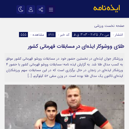
نام کاربری یا نشانی ایمیل
اینستاگرام
تلگرام
صفحه نخست
ورزشی
انتشار :
می 20, 2025 - 3:03 ق.ظ
کد خبر :
8911
مشاهده :
555
سروش
ایتا
طلای ووشوکار ایذه‌ای در مسابقات قهرمانی کشور
رمز عبور
آپارات
اپلیکیشن
ورزشکار جوان ایذه‌ای در نخستین حضور خود در مسابقات ووشو قهرمانی کشور موفق
به کسب مدال طلا شد. به گزارش ایذه نامه؛ مسابقات ووشو قهرمانی کشور با حضور ۴
مرا به خاطر بسپار
ورزشکار ایذه‌ای در زنجان در حال برگزاری است که در این مسابقات سهم ورزشکاران
ایذه‌ای تاکنون یک مدال طلا بوده است. در وزن منفی ۵۲ کیلوگرم، […]