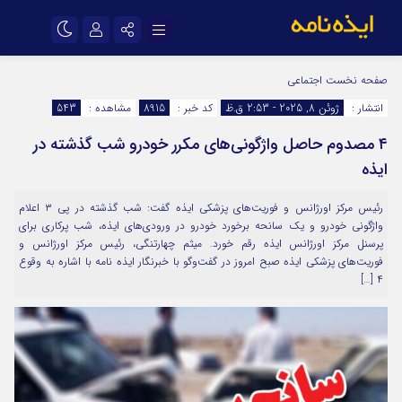
نام کاربری یا نشانی ایمیل
اینستاگرام
تلگرام
صفحه نخست
اجتماعی
انتشار :
ژوئن 8, 2025 - 2:53 ق.ظ
کد خبر :
8915
مشاهده :
543
سروش
ایتا
۴ مصدوم حاصل واژگونی‌های مکرر خودرو شب گذشته در
رمز عبور
آپارات
اپلیکیشن
ایذه
رئیس مرکز اورژانس و فوریت‌های پزشکی ایذه گفت: شب گذشته در پی ۳ اعلام
مرا به خاطر بسپار
واژگونی خودرو و یک سانحه برخورد خودرو در ورودی‌های ایذه، شب پرکاری برای
پرسنل مرکز اورژانس ایذه رقم خورد. میثم چهارتنگی، رئیس مرکز اورژانس و
فوریت‌های پزشکی ایذه صبح امروز در گفت‌وگو با خبرنگار ایذه نامه با اشاره به وقوع
۴ […]