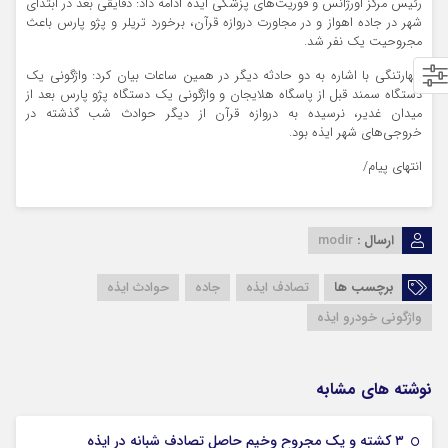
رئیس مرکز اورژانس و فوریت‌های پزشکی ایذه ادامه داد: دقایقی بعد در ابتدای
شهر در جاده اهواز و در مجاورت دروازه قرآن، برخورد تریلر و پژو پارس باعث
مجروحیت یک نفر شد.
چهارتنگی با اشاره به دو حادثه دیگر در همین ساعات بیان کرد: واژگونی یک
دستگاه سمند قبل از پاسگاه هلایجان و واژگونی یک دستگاه پژو پارس بعد از
میدان غدیر، نرسیده به دروازه قرآن از دیگر حوادث شب گذشته در
خروجی‌های شهر ایذه بود.
انتهای پیام/
ارسال :
modir
برچسب ها
تصادف ایذه
جاده
حوادث ایذه
واژگونی خودرو ایذه
نوشته های مشابه
09 فوریه 2026
۳ کشته و یک مجروح وخیم حاصل تصادف شبانه در ایذه