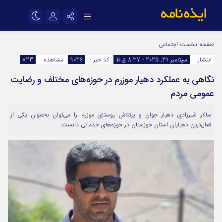
نام کاربری یا نشانی ایمیل
اینستاگرام
تلگرام
صفحه نخست
اجتماعی
انتشار :
سپتامبر 29, 2025 - 8:37 ق.ظ
کد خبر :
9036
مشاهده :
823
سروش
ایتا
نگاهی به عملکرد دهیار موزرم در حوزه‌های مختلف و رضایت
رمز عبور
آپارات
اپلیکیشن
عمومی مردم
سالار شیرزادی دهیار جوان و پرتلاش روستای موزرم را می‌توان به‌عنوان یکی از
مرا به خاطر بسپار
فعال‌ترین دهیاران استان خوزستان در حوزه‌های خدماتی دانست.