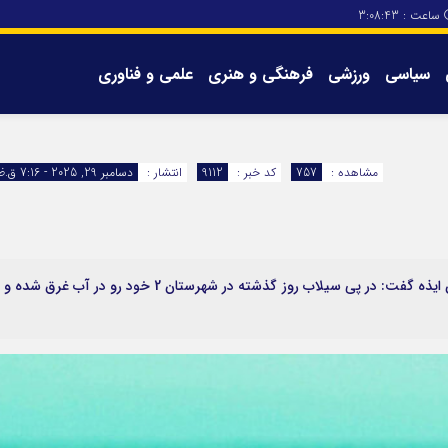
ساعت :
3:08:43
سیاسی
ورزشی
فرهنگی و هنری
علمی و فناوری
برگه های سایت
تماس با ما
مشاهده :
757
کد خبر :
9112
انتشار :
دسامبر 29, 2025 - 7:16 ق.ظ